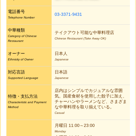
電話番号
03-3371-9431
Telephone Number
中華種類
テイクアウト可能な中華料理店
Category of Chinese
Chinese Restaurant (Take Away OK)
Restaurant
オーナー
日本人
Ethnicity of Owner
Japanese
対応言語
日本語
Supported Language
Japanese
店内はシンプルでカジュアルな雰囲
気。国産食材を使用した餃子に加え、
特徴・支払方法
チャーハンやラーメンなど、さまざま
Characteristic and Payment
な中華料理を取り揃えている。
Method
Casual
月曜日 11:00～23:00
Monday