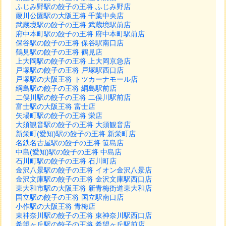
ふじみ野駅の餃子の王将 ふじみ野店
葭川公園駅の大阪王将 千葉中央店
武蔵境駅の餃子の王将 武蔵境駅前店
府中本町駅の餃子の王将 府中本町駅前店
保谷駅の餃子の王将 保谷駅南口店
鶴見駅の餃子の王将 鶴見店
上大岡駅の餃子の王将 上大岡京急店
戸塚駅の餃子の王将 戸塚駅西口店
戸塚駅の大阪王将 トツカーナモール店
綱島駅の餃子の王将 綱島駅前店
二俣川駅の餃子の王将 二俣川駅前店
富士駅の大阪王将 富士店
矢場町駅の餃子の王将 栄店
大須観音駅の餃子の王将 大須観音店
新栄町(愛知)駅の餃子の王将 新栄町店
名鉄名古屋駅の餃子の王将 笹島店
中島(愛知)駅の餃子の王将 中島店
石川町駅の餃子の王将 石川町店
金沢八景駅の餃子の王将 イオン金沢八景店
金沢文庫駅の餃子の王将 金沢文庫駅西口店
東大和市駅の大阪王将 新青梅街道東大和店
国立駅の餃子の王将 国立駅南口店
小作駅の大阪王将 青梅店
東神奈川駅の餃子の王将 東神奈川駅西口店
希望ヶ丘駅の餃子の王将 希望ヶ丘駅前店