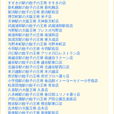
すすきの駅の餃子の王将 すすきの店
新札幌駅の餃子の王将 新札幌店
新潟駅の餃子の王将 新潟駅前店
博労町駅の大阪王将 米子店
天神駅の大阪王将 天神新天町店
武蔵浦和駅の餃子の王将 武蔵浦和駅前店
与野駅の大阪王将 フレスポ与野店
南浦和駅の餃子の王将 南浦和店
加茂宮駅の餃子の王将 東大成店
与野本町駅の餃子の王将 与野本町店
今羽駅の餃子の王将 今羽駅前店
川口駅の餃子の王将 アリオ川口レストラン店
南越谷駅の餃子の王将 南越谷ラクーン店
越谷駅の餃子の王将 越谷駅東口店
北越谷駅の餃子の王将 北越谷駅西口店
本川越駅の餃子の王将 本川越店
所沢駅の餃子の王将 所沢プロペ通り店
小手指駅の餃子の王将 食品館イトーヨーカドー小手指店
松原団地駅の餃子の王将 草加店
久喜駅の大阪王将 久喜店
八木崎駅の餃子の王将 春日部ユリノキ通り店
戸田公園駅の餃子の王将 戸田公園五差路店
熊谷駅の餃子の王将 熊谷駅東口店
志木駅の大阪王将 志木店
新座駅の餃子の王将 新座駅前店