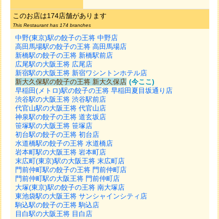
このお店は174店舗があります
This Restaurant has 174 branches
中野(東京)駅の餃子の王将 中野店
高田馬場駅の餃子の王将 高田馬場店
新橋駅の餃子の王将 新橋駅前店
広尾駅の大阪王将 広尾店
新宿駅の大阪王将 新宿ワシントンホテル店
新大久保駅の餃子の王将 新大久保店
(今ここ)
早稲田(メトロ)駅の餃子の王将 早稲田夏目坂通り店
渋谷駅の大阪王将 渋谷駅前店
代官山駅の大阪王将 代官山店
神泉駅の餃子の王将 道玄坂店
笹塚駅の大阪王将 笹塚店
初台駅の餃子の王将 初台店
水道橋駅の餃子の王将 水道橋店
岩本町駅の大阪王将 岩本町店
末広町(東京)駅の大阪王将 末広町店
門前仲町駅の餃子の王将 門前仲町店
門前仲町駅の大阪王将 門前仲町店
大塚(東京)駅の餃子の王将 南大塚店
東池袋駅の大阪王将 サンシャインシティ店
駒込駅の餃子の王将 駒込店
目白駅の大阪王将 目白店