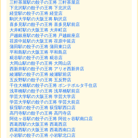
三軒茶屋駅の餃子の王将 三軒茶屋店
下北沢駅の餃子の王将 下北沢店
経堂駅の餃子の王将 経堂店
駒沢大学駅の大阪王将 駒沢店
喜多見駅の餃子の王将 喜多見駅前店
大井町駅の大阪王将 大井町店
戸越銀座駅の餃子の王将 戸越銀座店
荏原中延駅の大阪王将 荏原中延店
蒲田駅の餃子の王将 蒲田東口店
平和島駅の大阪王将 平和島店
糀谷駅の餃子の王将 糀谷店
大岡山駅の餃子の王将 大岡山店
西新井駅の餃子の王将 アリオ西新井店
綾瀬駅の餃子の王将 綾瀬駅前店
五反野駅の餃子の王将 五反野店
千住大橋駅の餃子の王将 ポンテポルタ千住店
浅草橋駅の餃子の王将 浅草橋駅前店
学芸大学駅の大阪王将 学芸大学店
学芸大学駅の餃子の王将 学芸大前店
荻窪駅の餃子の王将 荻窪駅西口店
高円寺駅の餃子の王将 高円寺店
阿佐ヶ谷駅の餃子の王将 阿佐ヶ谷駅南口店
西葛西駅の大阪王将 西葛西店
西葛西駅の大阪王将 西葛西南口店
小岩駅の餃子の王将 小岩駅北口店