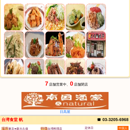
7
0
店舗営業中、
店舗閉店
日高屋
台湾食堂 帆
☎
03-3205-6968
定休日
場所
特徴
中国人
東京➠新大久保
台湾料理店