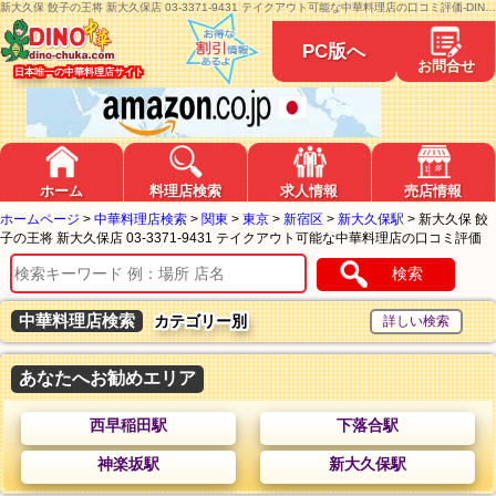
新大久保 餃子の王将 新大久保店 03-3371-9431 テイクアウト可能な中華料理店の口コミ評価-DINO中華
PC版へ
お問合せ
日本唯一の中華料理店サイト
ホーム
料理店検索
求人情報
売店情報
ホームページ
>
中華料理店検索
>
関東
>
東京
>
新宿区
>
新大久保駅
>
新大久保 餃
子の王将 新大久保店 03-3371-9431 テイクアウト可能な中華料理店の口コミ評価
検索
中華料理店検索
カテゴリー別
あなたへお勧めエリア
西早稲田駅
下落合駅
神楽坂駅
新大久保駅