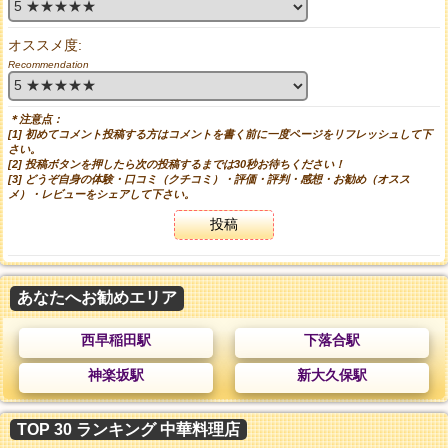
オススメ度:
Recommendation
＊注意点：
[1] 初めてコメント投稿する方はコメントを書く前に一度ページをリフレッシュして下
さい。
[2] 投稿ボタンを押したら次の投稿するまでは30秒お待ちください！
[3] どうぞ自身の体験・口コミ（クチコミ）・評価・評判・感想・お勧め（オスス
メ）・レビューをシェアして下さい。
投稿
あなたへお勧めエリア
西早稲田駅
下落合駅
神楽坂駅
新大久保駅
TOP 30 ランキング 中華料理店