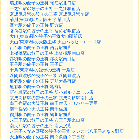
瑞江駅の餃子の王将 瑞江駅北口店
一之江駅の餃子の王将 一之江駅前店
京成曳舟駅の餃子の王将 京成曳舟駅前店
菊川(東京)駅の大阪王将 菊川店
野方駅の餃子の王将 野方店
茗荷谷駅の餃子の王将 茗荷谷駅前店
大山(東京)駅の餃子の王将大山駅前店
大山(東京)駅の大阪王将 大山ハッピーロード店
西台駅の餃子の王将 西台駅前店
上板橋駅の餃子の王将 上板橋駅南口店
赤羽駅の餃子の王将 赤羽駅南口店
王子駅の餃子の王将 王子店
十条(東京)駅の餃子の王将 十条店
浮間舟渡駅の餃子の王将 浮間舟渡店
亀有駅の餃子の王将 アリオ亀有店
亀有駅の餃子の王将 亀有店
新小岩駅の餃子の王将 新小岩ルミエール店
京成高砂駅の餃子の王将 京成高砂駅南口店
南千住駅の大阪王将 南千住店デリバリー専用
南千住駅の大阪王将 南千住店
鶴川駅の餃子の王将 鶴川駅前店
八王子駅の餃子の王将 八王子駅北口店
南大沢駅の餃子の王将 南大沢店
八王子みなみ野駅の餃子の王将 フレスポ八王子みなみ野店
大通駅の餃子の王将 南２条西２丁目店