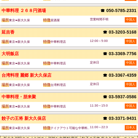
中華料理 ２６８円酒場
☎
050-5785-2331
営業時間不明
場所
特徴
中国人
東京➠新大久保
居酒屋
延吉香
☎
03-3203-5168
12:00～5:00
場所
特徴
中国人
東京➠新大久保
中華料理店
大明飯店
☎
03-3369-7756
定休日
場所
特徴
中国人
東京➠新大久保
中華料理店
台湾料理 麗郷 新大久保店
☎
03-3367-4359
定休日
場所
特徴
中国人
東京➠新大久保
台湾料理店
中華料理・朋来聚
☎
03-5937-0586
11:30～15:0
場所
特徴
中国人
東京➠新大久保
中華料理店
餃子の王将 新大久保店
☎
03-3371-9431
11:00～22:3
場所
特徴
日本人
東京➠新大久保
テイクアウト可能な中華料..