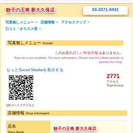
03-3371-9431
餃子の王将 新大久保店
写真無しメニュー
>
店舗情報
>
アクセスマップ
>
口コミ・オススメ度
>
写真無しメニュー
Pricelist
このお店の
詳しい料金情報
はありません。
Price list is not available. For more information, Please visit the official website or
contact the shop.
もっとSocial Mediaを表示する
2771
アクセス
Total Access
QRコードでアクセス
店舗情報
Shop Information
店名
餃子の王将 新大久保店
Shop Name