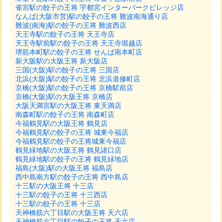
雀宮駅の餃子の王将 宇都宮インターパークビレッジ店
なんば(大阪市営)駅の餃子の王将 難波南海通り店
難波(南海)駅の餃子の王将 難波西店
天王寺駅の餃子の王将 天王寺店
天王寺駅前駅の餃子の王将 天王寺堀越店
堺筋本町駅の餃子の王将 せんば南本町店
新大阪駅の大阪王将 新大阪店
三国(大阪)駅の餃子の王将 三国店
北浜(大阪)駅の餃子の王将 北浜道修町店
京橋(大阪)駅の餃子の王将 京橋駅前店
京橋(大阪)駅の大阪王将 京橋店
大阪天満宮駅の大阪王将 東天満店
南森町駅の餃子の王将 南森町店
今福鶴見駅の大阪王将 鶴見店
今福鶴見駅の餃子の王将 城東今福店
今福鶴見駅の餃子の王将城東今福店
鶴見緑地駅の大阪王将 鶴見諸口店
鶴見緑地駅の餃子の王将 鶴見緑地店
福島(大阪)駅の大阪王将 福島店
西中島南方駅の餃子の王将 西中島店
十三駅の大阪王将 十三店
十三駅の餃子の王将 十三西店
十三駅の餃子の王将 十三店
天神橋筋六丁目駅の大阪王将 天六店
天神橋筋六丁目駅の餃子の王将 天六店