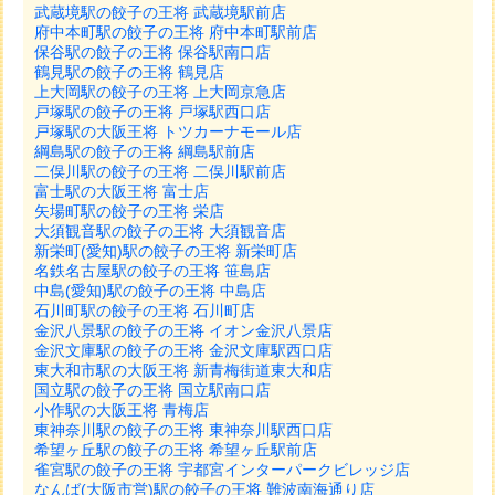
武蔵境駅の餃子の王将 武蔵境駅前店
府中本町駅の餃子の王将 府中本町駅前店
保谷駅の餃子の王将 保谷駅南口店
鶴見駅の餃子の王将 鶴見店
上大岡駅の餃子の王将 上大岡京急店
戸塚駅の餃子の王将 戸塚駅西口店
戸塚駅の大阪王将 トツカーナモール店
綱島駅の餃子の王将 綱島駅前店
二俣川駅の餃子の王将 二俣川駅前店
富士駅の大阪王将 富士店
矢場町駅の餃子の王将 栄店
大須観音駅の餃子の王将 大須観音店
新栄町(愛知)駅の餃子の王将 新栄町店
名鉄名古屋駅の餃子の王将 笹島店
中島(愛知)駅の餃子の王将 中島店
石川町駅の餃子の王将 石川町店
金沢八景駅の餃子の王将 イオン金沢八景店
金沢文庫駅の餃子の王将 金沢文庫駅西口店
東大和市駅の大阪王将 新青梅街道東大和店
国立駅の餃子の王将 国立駅南口店
小作駅の大阪王将 青梅店
東神奈川駅の餃子の王将 東神奈川駅西口店
希望ヶ丘駅の餃子の王将 希望ヶ丘駅前店
雀宮駅の餃子の王将 宇都宮インターパークビレッジ店
なんば(大阪市営)駅の餃子の王将 難波南海通り店