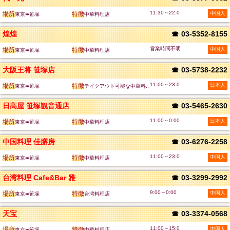
11:30～22:0
場所
特徴
中国人
東京➠笹塚
中華料理店
煌煌
☎
03-5352-8155
営業時間不明
場所
特徴
中国人
東京➠笹塚
中華料理店
大阪王将 笹塚店
☎
03-5738-2232
11:00～23:0
場所
特徴
日本人
東京➠笹塚
テイクアウト可能な中華料..
日高屋 笹塚観音通店
☎
03-5465-2630
11:00～0:00
場所
特徴
日本人
東京➠笹塚
中華料理店
中国料理 佳膳房
☎
03-6276-2258
11:00～23:0
場所
特徴
中国人
東京➠笹塚
中華料理店
台湾料理 Cafe&Bar 雅
☎
03-3299-2992
9:00～0:00
場所
特徴
中国人
東京➠笹塚
台湾料理店
天宝
☎
03-3374-0568
11:00～15:0
場所
特徴
中国人
東京➠笹塚
中華料理店