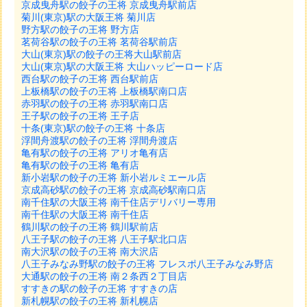
京成曳舟駅の餃子の王将 京成曳舟駅前店
菊川(東京)駅の大阪王将 菊川店
野方駅の餃子の王将 野方店
茗荷谷駅の餃子の王将 茗荷谷駅前店
大山(東京)駅の餃子の王将大山駅前店
大山(東京)駅の大阪王将 大山ハッピーロード店
西台駅の餃子の王将 西台駅前店
上板橋駅の餃子の王将 上板橋駅南口店
赤羽駅の餃子の王将 赤羽駅南口店
王子駅の餃子の王将 王子店
十条(東京)駅の餃子の王将 十条店
浮間舟渡駅の餃子の王将 浮間舟渡店
亀有駅の餃子の王将 アリオ亀有店
亀有駅の餃子の王将 亀有店
新小岩駅の餃子の王将 新小岩ルミエール店
京成高砂駅の餃子の王将 京成高砂駅南口店
南千住駅の大阪王将 南千住店デリバリー専用
南千住駅の大阪王将 南千住店
鶴川駅の餃子の王将 鶴川駅前店
八王子駅の餃子の王将 八王子駅北口店
南大沢駅の餃子の王将 南大沢店
八王子みなみ野駅の餃子の王将 フレスポ八王子みなみ野店
大通駅の餃子の王将 南２条西２丁目店
すすきの駅の餃子の王将 すすきの店
新札幌駅の餃子の王将 新札幌店