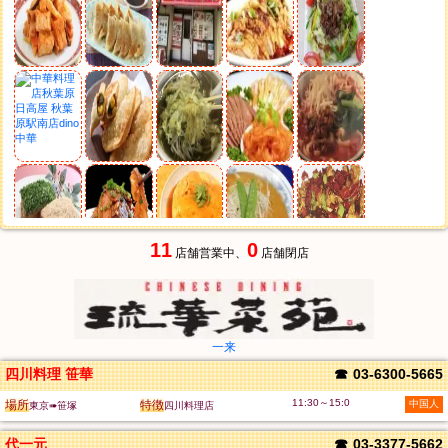
11
0
店舗営業中、
店舗閉店
一来
四川料理 笹華
☎
03-6300-5665
11:30～15:0
場所
特徴
中国人
東京➠笹塚
四川料理店
代一元
☎
03-3377-5662