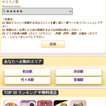
オススメ度:
Recommendation
＊注意点：
[1] 初めてコメント投稿する方はコメントを書く前に一度ページをリフレッシュして下
さい。
[2] 投稿ボタンを押したら次の投稿するまでは30秒お待ちください！
[3] どうぞ自身の体験・口コミ（クチコミ）・評価・評判・感想・お勧め（オスス
メ）・レビューをシェアして下さい。
投稿
あなたへお勧めエリア
初台駅
渋谷駅
代々木駅
笹塚駅
TOP 30 ランキング 中華料理店