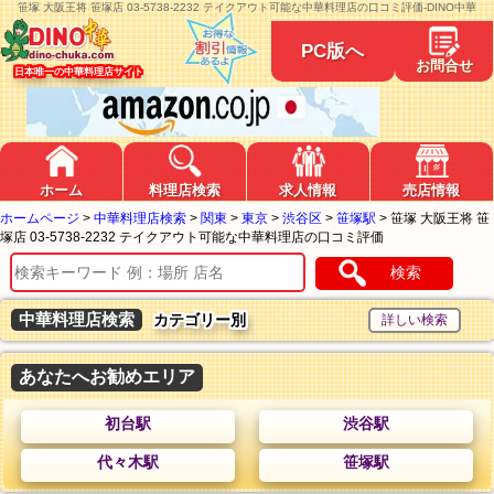
笹塚 大阪王将 笹塚店 03-5738-2232 テイクアウト可能な中華料理店の口コミ評価-DINO中華
PC版へ
お問合せ
日本唯一の中華料理店サイト
ホーム
料理店検索
求人情報
売店情報
ホームページ
>
中華料理店検索
>
関東
>
東京
>
渋谷区
>
笹塚駅
>
笹塚 大阪王将 笹
塚店 03-5738-2232 テイクアウト可能な中華料理店の口コミ評価
検索
中華料理店検索
カテゴリー別
あなたへお勧めエリア
初台駅
渋谷駅
代々木駅
笹塚駅