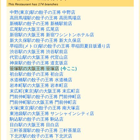
This Restaurant has 174 branches
中野(東京)駅の餃子の王将 中野店
高田馬場駅の餃子の王将 高田馬場店
新橋駅の餃子の王将 新橋駅前店
広尾駅の大阪王将 広尾店
新宿駅の大阪王将 新宿ワシントンホテル店
新大久保駅の餃子の王将 新大久保店
早稲田(メトロ)駅の餃子の王将 早稲田夏目坂通り店
渋谷駅の大阪王将 渋谷駅前店
代官山駅の大阪王将 代官山店
神泉駅の餃子の王将 道玄坂店
笹塚駅の大阪王将 笹塚店
(今ここ)
初台駅の餃子の王将 初台店
水道橋駅の餃子の王将 水道橋店
岩本町駅の大阪王将 岩本町店
末広町(東京)駅の大阪王将 末広町店
門前仲町駅の餃子の王将 門前仲町店
門前仲町駅の大阪王将 門前仲町店
大塚(東京)駅の餃子の王将 南大塚店
東池袋駅の大阪王将 サンシャインシティ店
駒込駅の餃子の王将 駒込店
目白駅の大阪王将 目白店
三軒茶屋駅の餃子の王将 三軒茶屋店
下北沢駅の餃子の王将 下北沢店