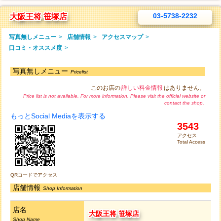
03-5738-2232
大阪王将 笹塚店
写真無しメニュー
>
店舗情報
>
アクセスマップ
>
口コミ・オススメ度
>
写真無しメニュー
Pricelist
このお店の
詳しい料金情報
はありません。
Price list is not available. For more information, Please visit the official website or
contact the shop.
もっとSocial Mediaを表示する
3543
アクセス
Total Access
QRコードでアクセス
店舗情報
Shop Information
店名
大阪王将 笹塚店
Shop Name