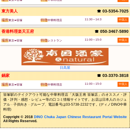
東方美人
☎
03-5354-7025
11:30～14:3
場所
特徴
中国人
東京➠笹塚
中華料理店
香港料理楽天王府
☎
050-3467-5890
11:00～15:0
場所
特徴
中国人
東京➠笹塚
レストラン
日高屋
鍋家
☎
03-3370-3818
11:00～15:0
場所
特徴
中国人
東京➠笹塚
中華料理店
笹塚駅のテイクアウト可能な中華料理店「大阪王将 笹塚店」のオススメ・評
価・評判・感想・レビュー等の口コミ情報サイトです。お店は日本人のカジュ
アル · 子供向き · グループ、電話番号は03-5738-2232です。(ディノDINO中華
料理)
Copyright © 2018
DINO Chuka Japan Chinese Restaurant Portal Website
All Rights Reserved.