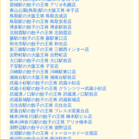
苗穂駅の餃子の王将 アリオ札幌店
東山公園(鳥取)駅の大阪王将 米子店
鳥取駅の大阪王将 鳥取吉成店
鳥取駅の餃子の王将 鳥取安長店
博多駅の餃子の王将 博多駅前店
北朝霞駅の餃子の王将 北朝霞店
蕨駅の餃子の王将 蕨駅東口店
和光市駅の餃子の王将 和光店
新三郷駅の餃子の王将 三郷西インター店
吉野町駅の大阪王将 吉野町店
大口駅の餃子の王将 大口駅前店
子安駅の大阪王将 子安店
川崎駅の餃子の王将 川崎駅東口店
湘南台駅の大阪王将 湘南台駅前店
武蔵小杉駅の餃子の王将 武蔵小杉店
武蔵小杉駅の餃子の王将 グランツリー武蔵小杉店
武蔵溝ノ口駅の餃子の王将 武蔵溝ノ口駅前店
武蔵新城駅の餃子の王将 武蔵新城店
元住吉駅の餃子の王将 元住吉店
若葉台駅の餃子の王将 フレスポ若葉台店
橋本(神奈川)駅の餃子の王将 橋本駅ビル店
橋本(神奈川)駅の餃子の王将 アリオ橋本店
淵野辺駅の餃子の王将 淵野辺店
古淵駅の餃子の王将 イトーヨーカドー古淵店
藤沢駅の餃子の王将 藤沢駅前店