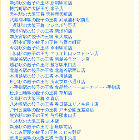
新潟駅の餃子の王将 新潟駅前店
博労町駅の大阪王将 米子店
天神駅の大阪王将 天神新天町店
武蔵浦和駅の餃子の王将 武蔵浦和駅前店
与野駅の大阪王将 フレスポ与野店
南浦和駅の餃子の王将 南浦和店
加茂宮駅の餃子の王将 東大成店
与野本町駅の餃子の王将 与野本町店
今羽駅の餃子の王将 今羽駅前店
川口駅の餃子の王将 アリオ川口レストラン店
南越谷駅の餃子の王将 南越谷ラクーン店
越谷駅の餃子の王将 越谷駅東口店
北越谷駅の餃子の王将 北越谷駅西口店
本川越駅の餃子の王将 本川越店
所沢駅の餃子の王将 所沢プロペ通り店
小手指駅の餃子の王将 食品館イトーヨーカドー小手指店
松原団地駅の餃子の王将 草加店
久喜駅の大阪王将 久喜店
八木崎駅の餃子の王将 春日部ユリノキ通り店
戸田公園駅の餃子の王将 戸田公園五差路店
熊谷駅の餃子の王将 熊谷駅東口店
志木駅の大阪王将 志木店
新座駅の餃子の王将 新座駅前店
ふじみ野駅の餃子の王将 ふじみ野店
葭川公園駅の大阪王将 千葉中央店