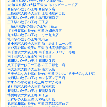
大山(東京)駅の餃子の王将大山駅前店
大山(東京)駅の大阪王将 大山ハッピーロード店
西台駅の餃子の王将 西台駅前店
上板橋駅の餃子の王将 上板橋駅南口店
赤羽駅の餃子の王将 赤羽駅南口店
王子駅の餃子の王将 王子店
十条(東京)駅の餃子の王将 十条店
浮間舟渡駅の餃子の王将 浮間舟渡店
亀有駅の餃子の王将 アリオ亀有店
亀有駅の餃子の王将 亀有店
新小岩駅の餃子の王将 新小岩ルミエール店
京成高砂駅の餃子の王将 京成高砂駅南口店
南千住駅の大阪王将 南千住店デリバリー専用
南千住駅の大阪王将 南千住店
鶴川駅の餃子の王将 鶴川駅前店
八王子駅の餃子の王将 八王子駅北口店
南大沢駅の餃子の王将 南大沢店
八王子みなみ野駅の餃子の王将 フレスポ八王子みなみ野店
大通駅の餃子の王将 南２条西２丁目店
すすきの駅の餃子の王将 すすきの店
新札幌駅の餃子の王将 新札幌店
新潟駅の餃子の王将 新潟駅前店
博労町駅の大阪王将 米子店
天神駅の大阪王将 天神新天町店
武蔵浦和駅の餃子の王将 武蔵浦和駅前店