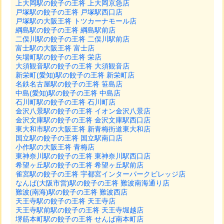
上大岡駅の餃子の王将 上大岡京急店
戸塚駅の餃子の王将 戸塚駅西口店
戸塚駅の大阪王将 トツカーナモール店
綱島駅の餃子の王将 綱島駅前店
二俣川駅の餃子の王将 二俣川駅前店
富士駅の大阪王将 富士店
矢場町駅の餃子の王将 栄店
大須観音駅の餃子の王将 大須観音店
新栄町(愛知)駅の餃子の王将 新栄町店
名鉄名古屋駅の餃子の王将 笹島店
中島(愛知)駅の餃子の王将 中島店
石川町駅の餃子の王将 石川町店
金沢八景駅の餃子の王将 イオン金沢八景店
金沢文庫駅の餃子の王将 金沢文庫駅西口店
東大和市駅の大阪王将 新青梅街道東大和店
国立駅の餃子の王将 国立駅南口店
小作駅の大阪王将 青梅店
東神奈川駅の餃子の王将 東神奈川駅西口店
希望ヶ丘駅の餃子の王将 希望ヶ丘駅前店
雀宮駅の餃子の王将 宇都宮インターパークビレッジ店
なんば(大阪市営)駅の餃子の王将 難波南海通り店
難波(南海)駅の餃子の王将 難波西店
天王寺駅の餃子の王将 天王寺店
天王寺駅前駅の餃子の王将 天王寺堀越店
堺筋本町駅の餃子の王将 せんば南本町店