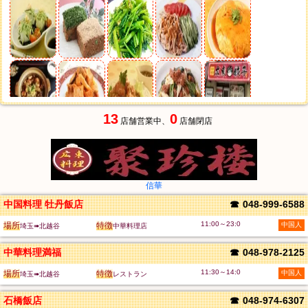
13
0
店舗営業中、
店舗閉店
信華
中国料理 牡丹飯店
☎
048-999-6588
11:00～23:0
場所
特徴
中国人
埼玉➠北越谷
中華料理店
中華料理満福
☎
048-978-2125
11:30～14:0
場所
特徴
中国人
埼玉➠北越谷
レストラン
石橋飯店
☎
048-974-6307