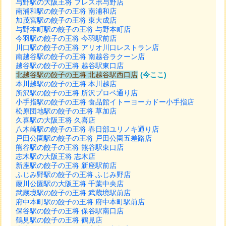
与野駅の大阪王将 フレスポ与野店
南浦和駅の餃子の王将 南浦和店
加茂宮駅の餃子の王将 東大成店
与野本町駅の餃子の王将 与野本町店
今羽駅の餃子の王将 今羽駅前店
川口駅の餃子の王将 アリオ川口レストラン店
南越谷駅の餃子の王将 南越谷ラクーン店
越谷駅の餃子の王将 越谷駅東口店
北越谷駅の餃子の王将 北越谷駅西口店
(今ここ)
本川越駅の餃子の王将 本川越店
所沢駅の餃子の王将 所沢プロペ通り店
小手指駅の餃子の王将 食品館イトーヨーカドー小手指店
松原団地駅の餃子の王将 草加店
久喜駅の大阪王将 久喜店
八木崎駅の餃子の王将 春日部ユリノキ通り店
戸田公園駅の餃子の王将 戸田公園五差路店
熊谷駅の餃子の王将 熊谷駅東口店
志木駅の大阪王将 志木店
新座駅の餃子の王将 新座駅前店
ふじみ野駅の餃子の王将 ふじみ野店
葭川公園駅の大阪王将 千葉中央店
武蔵境駅の餃子の王将 武蔵境駅前店
府中本町駅の餃子の王将 府中本町駅前店
保谷駅の餃子の王将 保谷駅南口店
鶴見駅の餃子の王将 鶴見店