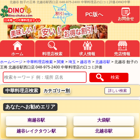
北越谷 餃子の王将 北越谷駅西口店 048-975-2400 中華料理店の口コミ評価-DINO中華
PC版へ
お問合せ
日本唯一の中華料理店サイト
ホーム
料理店検索
求人情報
売店情報
ホームページ
>
中華料理店検索
>
関東
>
埼玉
>
越谷市
>
北越谷駅
>
北越谷 餃子の
王将 北越谷駅西口店 048-975-2400 中華料理店の口コミ評価
検索
中華料理店検索
カテゴリー別
あなたへお勧めエリア
南越谷駅
大袋駅
越谷レイクタウン駅
北越谷駅