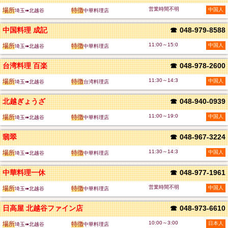
営業時間不明
場所
特徴
中国人
埼玉➠北越谷
中華料理店
中国料理 成記
☎
048-979-8588
11:00～15:0
場所
特徴
中国人
埼玉➠北越谷
中華料理店
台湾料理 百楽
☎
048-978-2600
11:30～14:3
場所
特徴
中国人
埼玉➠北越谷
台湾料理店
北越ぎょうざ
☎
048-940-0939
11:00～19:0
場所
特徴
中国人
埼玉➠北越谷
中華料理店
翡翠
☎
048-967-3224
11:30～14:3
場所
特徴
中国人
埼玉➠北越谷
中華料理店
中華料理一休
☎
048-977-1961
営業時間不明
場所
特徴
中国人
埼玉➠北越谷
中華料理店
日高屋 北越谷ファイン店
☎
048-973-6610
10:00～3:00
場所
特徴
日本人
埼玉➠北越谷
中華料理店