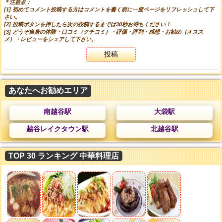
＊注意点：
[1] 初めてコメント投稿する方はコメントを書く前に一度ページをリフレッシュして下
さい。
[2] 投稿ボタンを押したら次の投稿するまでは30秒お待ちください！
[3] どうぞ自身の体験・口コミ（クチコミ）・評価・評判・感想・お勧め（オスス
メ）・レビューをシェアして下さい。
投稿
あなたへお勧めエリア
南越谷駅
大袋駅
越谷レイクタウン駅
北越谷駅
TOP 30 ランキング 中華料理店