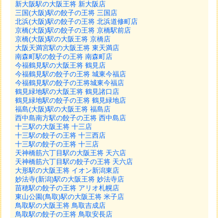
新大阪駅の大阪王将 新大阪店
三国(大阪)駅の餃子の王将 三国店
北浜(大阪)駅の餃子の王将 北浜道修町店
京橋(大阪)駅の餃子の王将 京橋駅前店
京橋(大阪)駅の大阪王将 京橋店
大阪天満宮駅の大阪王将 東天満店
南森町駅の餃子の王将 南森町店
今福鶴見駅の大阪王将 鶴見店
今福鶴見駅の餃子の王将 城東今福店
今福鶴見駅の餃子の王将城東今福店
鶴見緑地駅の大阪王将 鶴見諸口店
鶴見緑地駅の餃子の王将 鶴見緑地店
福島(大阪)駅の大阪王将 福島店
西中島南方駅の餃子の王将 西中島店
十三駅の大阪王将 十三店
十三駅の餃子の王将 十三西店
十三駅の餃子の王将 十三店
天神橋筋六丁目駅の大阪王将 天六店
天神橋筋六丁目駅の餃子の王将 天六店
大形駅の大阪王将 イオン新潟東店
妙法寺(新潟)駅の大阪王将 妙法寺店
苗穂駅の餃子の王将 アリオ札幌店
東山公園(鳥取)駅の大阪王将 米子店
鳥取駅の大阪王将 鳥取吉成店
鳥取駅の餃子の王将 鳥取安長店