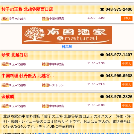
餃子の王将 北越谷駅西口店
☎
048-975-2400
11:30～23:0
場所
特徴
日本人
埼玉➠北越谷
中華料理店
日高屋
珍來 北越谷店
☎
048-972-1407
11:00～2:30
場所
特徴
中国人
埼玉➠北越谷
中華料理店
中国料理 牡丹飯店 北越谷駅店
☎
048-999-6968
11:00～23:0
場所
特徴
中国人
埼玉➠北越谷
レストラン
金麒麟
☎
048-979-2826
11:00～0:00
場所
特徴
中国人
埼玉➠北越谷
中華料理店
北越谷駅の中華料理店「餃子の王将 北越谷駅西口店」のオススメ・評価・評
判・感想・レビュー等の口コミ情報サイトです。お店は日本人の、電話番号は
048-975-2400です。(ディノDINO中華料理)