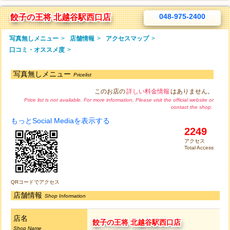
048-975-2400
餃子の王将 北越谷駅西口店
写真無しメニュー
>
店舗情報
>
アクセスマップ
>
口コミ・オススメ度
>
写真無しメニュー
Pricelist
このお店の
詳しい料金情報
はありません。
Price list is not available. For more information, Please visit the official website or
contact the shop.
もっとSocial Mediaを表示する
2249
アクセス
Total Access
QRコードでアクセス
店舗情報
Shop Information
店名
餃子の王将 北越谷駅西口店
Shop Name