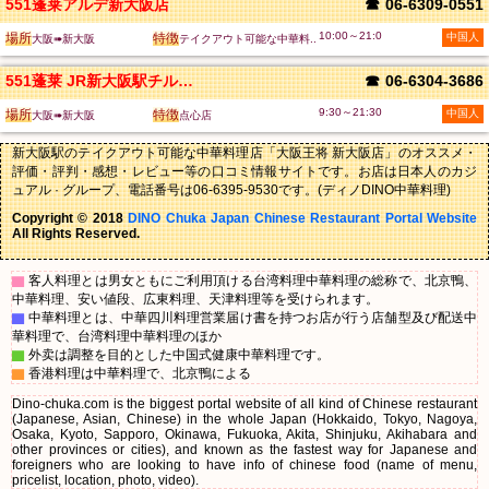
551蓬莱アルデ新大阪店
☎
06-6309-0551
10:00～21:0
場所
特徴
中国人
大阪➠新大阪
テイクアウト可能な中華料..
551蓬莱 JR新大阪駅チルド売店 （新
☎
06-6304-3686
9:30～21:30
場所
特徴
中国人
大阪➠新大阪
点心店
新大阪駅のテイクアウト可能な中華料理店「大阪王将 新大阪店」のオススメ・
評価・評判・感想・レビュー等の口コミ情報サイトです。お店は日本人のカジ
ュアル · グループ、電話番号は06-6395-9530です。(ディノDINO中華料理)
Copyright © 2018
DINO Chuka Japan Chinese Restaurant Portal Website
All Rights Reserved.
▇
客人料理とは男女ともにご利用頂ける台湾料理中華料理の総称で、北京鴨、
中華料理、安い値段、広東料理、天津料理等を受けられます。
▇
中華料理とは、中華四川料理営業届け書を持つお店が行う店舗型及び配送中
華料理で、台湾料理中華料理のほか
▇
外卖は調整を目的とした中国式健康中華料理です。
▇
香港料理は中華料理で、北京鴨による
Dino-chuka.com is the biggest portal website of all kind of Chinese restaurant
(Japanese, Asian, Chinese) in the whole Japan (Hokkaido, Tokyo, Nagoya,
Osaka, Kyoto, Sapporo, Okinawa, Fukuoka, Akita, Shinjuku, Akihabara and
other provinces or cities), and known as the fastest way for Japanese and
foreigners who are looking to have info of chinese food (name of menu,
pricelist, location, photo, video).