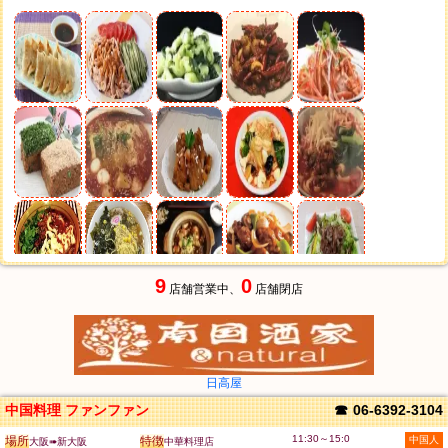
9
0
店舗営業中、
店舗閉店
日高屋
中国料理 ファンファン
☎
06-6392-3104
11:30～15:0
場所
特徴
中国人
大阪➠新大阪
中華料理店