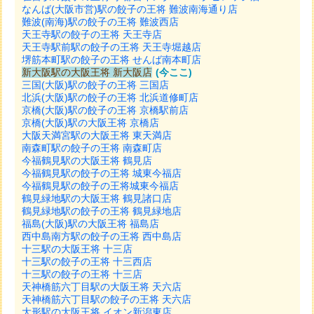
なんば(大阪市営)駅の餃子の王将 難波南海通り店
難波(南海)駅の餃子の王将 難波西店
天王寺駅の餃子の王将 天王寺店
天王寺駅前駅の餃子の王将 天王寺堀越店
堺筋本町駅の餃子の王将 せんば南本町店
新大阪駅の大阪王将 新大阪店
(今ここ)
三国(大阪)駅の餃子の王将 三国店
北浜(大阪)駅の餃子の王将 北浜道修町店
京橋(大阪)駅の餃子の王将 京橋駅前店
京橋(大阪)駅の大阪王将 京橋店
大阪天満宮駅の大阪王将 東天満店
南森町駅の餃子の王将 南森町店
今福鶴見駅の大阪王将 鶴見店
今福鶴見駅の餃子の王将 城東今福店
今福鶴見駅の餃子の王将城東今福店
鶴見緑地駅の大阪王将 鶴見諸口店
鶴見緑地駅の餃子の王将 鶴見緑地店
福島(大阪)駅の大阪王将 福島店
西中島南方駅の餃子の王将 西中島店
十三駅の大阪王将 十三店
十三駅の餃子の王将 十三西店
十三駅の餃子の王将 十三店
天神橋筋六丁目駅の大阪王将 天六店
天神橋筋六丁目駅の餃子の王将 天六店
大形駅の大阪王将 イオン新潟東店