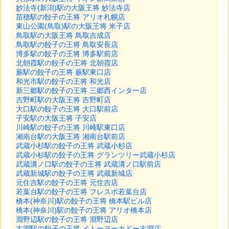
妙法寺(新潟)駅の大阪王将 妙法寺店
苗穂駅の餃子の王将 アリオ札幌店
東山公園(鳥取)駅の大阪王将 米子店
鳥取駅の大阪王将 鳥取吉成店
鳥取駅の餃子の王将 鳥取安長店
博多駅の餃子の王将 博多駅前店
北朝霞駅の餃子の王将 北朝霞店
蕨駅の餃子の王将 蕨駅東口店
和光市駅の餃子の王将 和光店
新三郷駅の餃子の王将 三郷西インター店
吉野町駅の大阪王将 吉野町店
大口駅の餃子の王将 大口駅前店
子安駅の大阪王将 子安店
川崎駅の餃子の王将 川崎駅東口店
湘南台駅の大阪王将 湘南台駅前店
武蔵小杉駅の餃子の王将 武蔵小杉店
武蔵小杉駅の餃子の王将 グランツリー武蔵小杉店
武蔵溝ノ口駅の餃子の王将 武蔵溝ノ口駅前店
武蔵新城駅の餃子の王将 武蔵新城店
元住吉駅の餃子の王将 元住吉店
若葉台駅の餃子の王将 フレスポ若葉台店
橋本(神奈川)駅の餃子の王将 橋本駅ビル店
橋本(神奈川)駅の餃子の王将 アリオ橋本店
淵野辺駅の餃子の王将 淵野辺店
古淵駅の餃子の王将 イトーヨーカドー古淵店