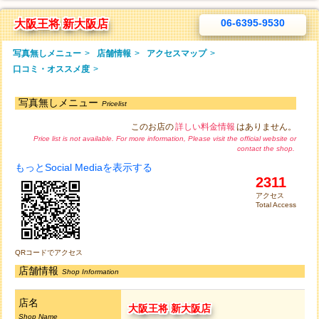
06-6395-9530
大阪王将 新大阪店
写真無しメニュー
>
店舗情報
>
アクセスマップ
>
口コミ・オススメ度
>
写真無しメニュー
Pricelist
このお店の
詳しい料金情報
はありません。
Price list is not available. For more information, Please visit the official website or
contact the shop.
もっとSocial Mediaを表示する
2311
アクセス
Total Access
QRコードでアクセス
店舗情報
Shop Information
店名
大阪王将 新大阪店
Shop Name