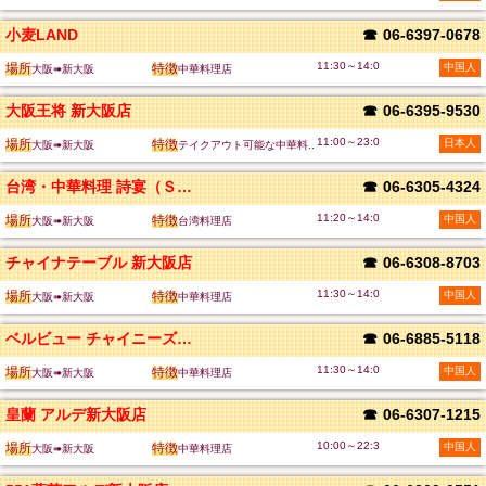
小麦LAND
☎
06-6397-0678
11:30～14:0
場所
特徴
中国人
大阪➠新大阪
中華料理店
大阪王将 新大阪店
☎
06-6395-9530
11:00～23:0
場所
特徴
日本人
大阪➠新大阪
テイクアウト可能な中華料..
台湾・中華料理 詩宴（ＳＨＩＥＮ）
☎
06-6305-4324
11:20～14:0
場所
特徴
中国人
大阪➠新大阪
台湾料理店
チャイナテーブル 新大阪店
☎
06-6308-8703
11:30～14:0
場所
特徴
中国人
大阪➠新大阪
中華料理店
ベルビュー チャイニーズレストラン ニュ
☎
06-6885-5118
11:30～14:0
場所
特徴
中国人
大阪➠新大阪
中華料理店
皇蘭 アルデ新大阪店
☎
06-6307-1215
10:00～22:3
場所
特徴
中国人
大阪➠新大阪
中華料理店