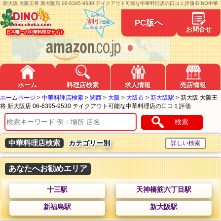
新大阪 大阪王将 新大阪店 06-6395-9530 テイクアウト可能な中華料理店の口コミ評価-DINO中華
PC版へ
お問合せ
日本唯一の中華料理店サイト
ホーム
料理店検索
求人情報
売店情報
ホームページ
>
中華料理店検索
>
関西
>
大阪
>
大阪市
>
新大阪駅
>
新大阪 大阪王
将 新大阪店 06-6395-9530 テイクアウト可能な中華料理店の口コミ評価
検索
中華料理店検索
カテゴリー別
あなたへお勧めエリア
十三駅
天神橋筋六丁目駅
新福島駅
新大阪駅