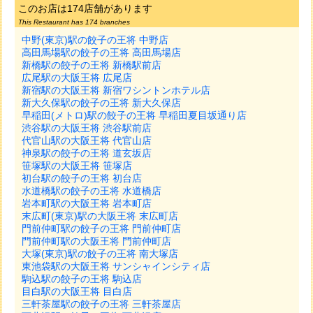
このお店は174店舗があります
This Restaurant has 174 branches
中野(東京)駅の餃子の王将 中野店
高田馬場駅の餃子の王将 高田馬場店
新橋駅の餃子の王将 新橋駅前店
広尾駅の大阪王将 広尾店
新宿駅の大阪王将 新宿ワシントンホテル店
新大久保駅の餃子の王将 新大久保店
早稲田(メトロ)駅の餃子の王将 早稲田夏目坂通り店
渋谷駅の大阪王将 渋谷駅前店
代官山駅の大阪王将 代官山店
神泉駅の餃子の王将 道玄坂店
笹塚駅の大阪王将 笹塚店
初台駅の餃子の王将 初台店
水道橋駅の餃子の王将 水道橋店
岩本町駅の大阪王将 岩本町店
末広町(東京)駅の大阪王将 末広町店
門前仲町駅の餃子の王将 門前仲町店
門前仲町駅の大阪王将 門前仲町店
大塚(東京)駅の餃子の王将 南大塚店
東池袋駅の大阪王将 サンシャインシティ店
駒込駅の餃子の王将 駒込店
目白駅の大阪王将 目白店
三軒茶屋駅の餃子の王将 三軒茶屋店