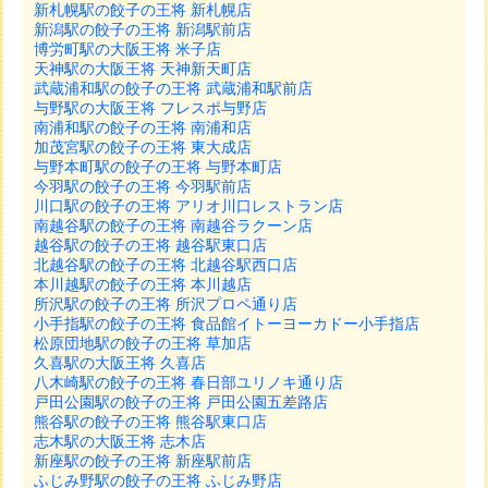
新札幌駅の餃子の王将 新札幌店
新潟駅の餃子の王将 新潟駅前店
博労町駅の大阪王将 米子店
天神駅の大阪王将 天神新天町店
武蔵浦和駅の餃子の王将 武蔵浦和駅前店
与野駅の大阪王将 フレスポ与野店
南浦和駅の餃子の王将 南浦和店
加茂宮駅の餃子の王将 東大成店
与野本町駅の餃子の王将 与野本町店
今羽駅の餃子の王将 今羽駅前店
川口駅の餃子の王将 アリオ川口レストラン店
南越谷駅の餃子の王将 南越谷ラクーン店
越谷駅の餃子の王将 越谷駅東口店
北越谷駅の餃子の王将 北越谷駅西口店
本川越駅の餃子の王将 本川越店
所沢駅の餃子の王将 所沢プロペ通り店
小手指駅の餃子の王将 食品館イトーヨーカドー小手指店
松原団地駅の餃子の王将 草加店
久喜駅の大阪王将 久喜店
八木崎駅の餃子の王将 春日部ユリノキ通り店
戸田公園駅の餃子の王将 戸田公園五差路店
熊谷駅の餃子の王将 熊谷駅東口店
志木駅の大阪王将 志木店
新座駅の餃子の王将 新座駅前店
ふじみ野駅の餃子の王将 ふじみ野店