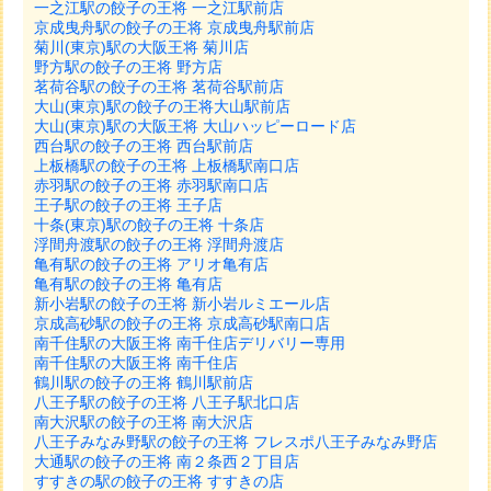
一之江駅の餃子の王将 一之江駅前店
京成曳舟駅の餃子の王将 京成曳舟駅前店
菊川(東京)駅の大阪王将 菊川店
野方駅の餃子の王将 野方店
茗荷谷駅の餃子の王将 茗荷谷駅前店
大山(東京)駅の餃子の王将大山駅前店
大山(東京)駅の大阪王将 大山ハッピーロード店
西台駅の餃子の王将 西台駅前店
上板橋駅の餃子の王将 上板橋駅南口店
赤羽駅の餃子の王将 赤羽駅南口店
王子駅の餃子の王将 王子店
十条(東京)駅の餃子の王将 十条店
浮間舟渡駅の餃子の王将 浮間舟渡店
亀有駅の餃子の王将 アリオ亀有店
亀有駅の餃子の王将 亀有店
新小岩駅の餃子の王将 新小岩ルミエール店
京成高砂駅の餃子の王将 京成高砂駅南口店
南千住駅の大阪王将 南千住店デリバリー専用
南千住駅の大阪王将 南千住店
鶴川駅の餃子の王将 鶴川駅前店
八王子駅の餃子の王将 八王子駅北口店
南大沢駅の餃子の王将 南大沢店
八王子みなみ野駅の餃子の王将 フレスポ八王子みなみ野店
大通駅の餃子の王将 南２条西２丁目店
すすきの駅の餃子の王将 すすきの店