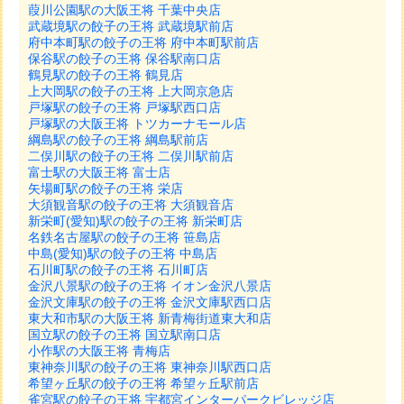
葭川公園駅の大阪王将 千葉中央店
武蔵境駅の餃子の王将 武蔵境駅前店
府中本町駅の餃子の王将 府中本町駅前店
保谷駅の餃子の王将 保谷駅南口店
鶴見駅の餃子の王将 鶴見店
上大岡駅の餃子の王将 上大岡京急店
戸塚駅の餃子の王将 戸塚駅西口店
戸塚駅の大阪王将 トツカーナモール店
綱島駅の餃子の王将 綱島駅前店
二俣川駅の餃子の王将 二俣川駅前店
富士駅の大阪王将 富士店
矢場町駅の餃子の王将 栄店
大須観音駅の餃子の王将 大須観音店
新栄町(愛知)駅の餃子の王将 新栄町店
名鉄名古屋駅の餃子の王将 笹島店
中島(愛知)駅の餃子の王将 中島店
石川町駅の餃子の王将 石川町店
金沢八景駅の餃子の王将 イオン金沢八景店
金沢文庫駅の餃子の王将 金沢文庫駅西口店
東大和市駅の大阪王将 新青梅街道東大和店
国立駅の餃子の王将 国立駅南口店
小作駅の大阪王将 青梅店
東神奈川駅の餃子の王将 東神奈川駅西口店
希望ヶ丘駅の餃子の王将 希望ヶ丘駅前店
雀宮駅の餃子の王将 宇都宮インターパークビレッジ店