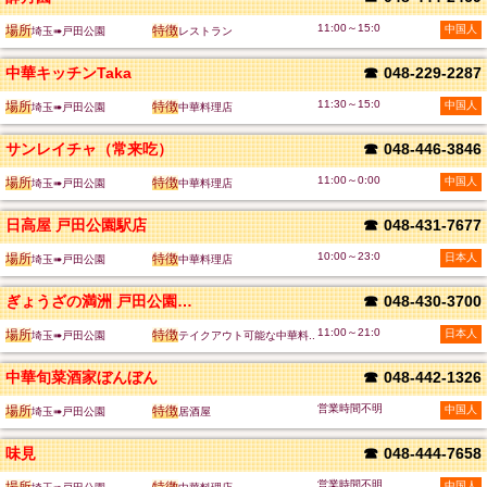
11:00～15:0
場所
特徴
中国人
埼玉➠戸田公園
レストラン
中華キッチンTaka
☎
048-229-2287
11:30～15:0
場所
特徴
中国人
埼玉➠戸田公園
中華料理店
サンレイチャ（常来吃）
☎
048-446-3846
11:00～0:00
場所
特徴
中国人
埼玉➠戸田公園
中華料理店
日高屋 戸田公園駅店
☎
048-431-7677
10:00～23:0
場所
特徴
日本人
埼玉➠戸田公園
中華料理店
ぎょうざの満洲 戸田公園西口店
☎
048-430-3700
11:00～21:0
場所
特徴
日本人
埼玉➠戸田公園
テイクアウト可能な中華料..
中華旬菜酒家ぼんぼん
☎
048-442-1326
営業時間不明
場所
特徴
中国人
埼玉➠戸田公園
居酒屋
味見
☎
048-444-7658
営業時間不明
中国人