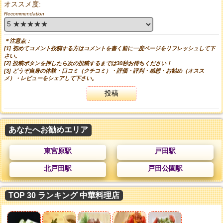
オススメ度:
Recommendation
＊注意点：
[1] 初めてコメント投稿する方はコメントを書く前に一度ページをリフレッシュして下
さい。
[2] 投稿ボタンを押したら次の投稿するまでは30秒お待ちください！
[3] どうぞ自身の体験・口コミ（クチコミ）・評価・評判・感想・お勧め（オスス
メ）・レビューをシェアして下さい。
投稿
あなたへお勧めエリア
東宮原駅
戸田駅
北戸田駅
戸田公園駅
TOP 30 ランキング 中華料理店