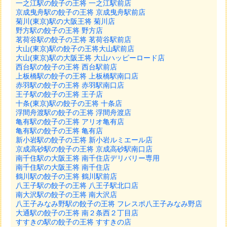
一之江駅の餃子の王将 一之江駅前店
京成曳舟駅の餃子の王将 京成曳舟駅前店
菊川(東京)駅の大阪王将 菊川店
野方駅の餃子の王将 野方店
茗荷谷駅の餃子の王将 茗荷谷駅前店
大山(東京)駅の餃子の王将大山駅前店
大山(東京)駅の大阪王将 大山ハッピーロード店
西台駅の餃子の王将 西台駅前店
上板橋駅の餃子の王将 上板橋駅南口店
赤羽駅の餃子の王将 赤羽駅南口店
王子駅の餃子の王将 王子店
十条(東京)駅の餃子の王将 十条店
浮間舟渡駅の餃子の王将 浮間舟渡店
亀有駅の餃子の王将 アリオ亀有店
亀有駅の餃子の王将 亀有店
新小岩駅の餃子の王将 新小岩ルミエール店
京成高砂駅の餃子の王将 京成高砂駅南口店
南千住駅の大阪王将 南千住店デリバリー専用
南千住駅の大阪王将 南千住店
鶴川駅の餃子の王将 鶴川駅前店
八王子駅の餃子の王将 八王子駅北口店
南大沢駅の餃子の王将 南大沢店
八王子みなみ野駅の餃子の王将 フレスポ八王子みなみ野店
大通駅の餃子の王将 南２条西２丁目店
すすきの駅の餃子の王将 すすきの店