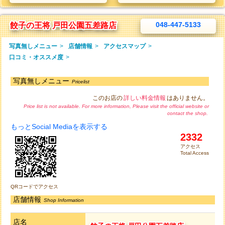
048-447-5133
餃子の王将 戸田公園五差路店
写真無しメニュー
>
店舗情報
>
アクセスマップ
>
口コミ・オススメ度
>
写真無しメニュー
Pricelist
このお店の
詳しい料金情報
はありません。
Price list is not available. For more information, Please visit the official website or
contact the shop.
もっとSocial Mediaを表示する
2332
アクセス
Total Access
QRコードでアクセス
店舗情報
Shop Information
店名