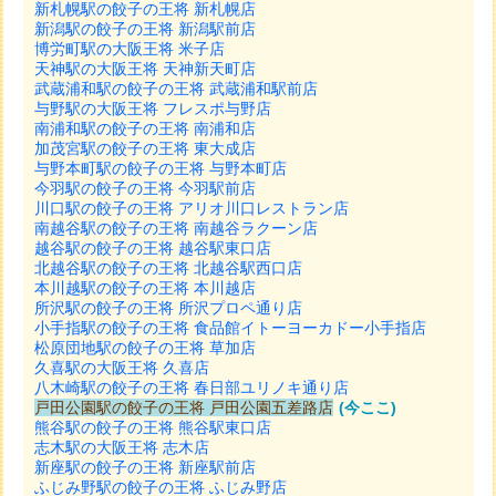
新札幌駅の餃子の王将 新札幌店
新潟駅の餃子の王将 新潟駅前店
博労町駅の大阪王将 米子店
天神駅の大阪王将 天神新天町店
武蔵浦和駅の餃子の王将 武蔵浦和駅前店
与野駅の大阪王将 フレスポ与野店
南浦和駅の餃子の王将 南浦和店
加茂宮駅の餃子の王将 東大成店
与野本町駅の餃子の王将 与野本町店
今羽駅の餃子の王将 今羽駅前店
川口駅の餃子の王将 アリオ川口レストラン店
南越谷駅の餃子の王将 南越谷ラクーン店
越谷駅の餃子の王将 越谷駅東口店
北越谷駅の餃子の王将 北越谷駅西口店
本川越駅の餃子の王将 本川越店
所沢駅の餃子の王将 所沢プロペ通り店
小手指駅の餃子の王将 食品館イトーヨーカドー小手指店
松原団地駅の餃子の王将 草加店
久喜駅の大阪王将 久喜店
八木崎駅の餃子の王将 春日部ユリノキ通り店
戸田公園駅の餃子の王将 戸田公園五差路店
(今ここ)
熊谷駅の餃子の王将 熊谷駅東口店
志木駅の大阪王将 志木店
新座駅の餃子の王将 新座駅前店
ふじみ野駅の餃子の王将 ふじみ野店