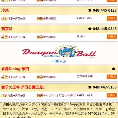
場所
特徴
埼玉➠戸田公園
中華料理店
珍来
☎
048-445-8123
11:00～0:00
場所
特徴
中国人
埼玉➠戸田公園
中華料理店
南京路
☎
048-445-0348
定休日
場所
特徴
中国人
埼玉➠戸田公園
中華料理店
中華 永楽
香港Dining 華門
☎
営業時間不明
場所
特徴
中国人
埼玉➠戸田公園
中華料理店
餃子の王将 戸田公園五差路店
☎
048-447-5133
11:30～22:3
場所
特徴
日本人
埼玉➠戸田公園
テイクアウト可能な中華料..
戸田公園駅のテイクアウト可能な中華料理店「餃子の王将 戸田公園五差路店」
のオススメ・評価・評判・感想・レビュー等の口コミ情報サイトです。お店は
日本人の現金のみ · カジュアル · 子供向き、電話番号は048-447-5133です。(デ