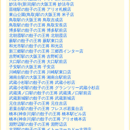
妙法寺(新潟)駅の大阪王将 妙法寺店
苗穂駅の餃子の王将 アリオ札幌店
東山公園(鳥取)駅の大阪王将 米子店
鳥取駅の大阪王将 鳥取吉成店
鳥取駅の餃子の王将 鳥取安長店
博多駅の餃子の王将 博多駅前店
北朝霞駅の餃子の王将 北朝霞店
蕨駅の餃子の王将 蕨駅東口店
和光市駅の餃子の王将 和光店
新三郷駅の餃子の王将 三郷西インター店
吉野町駅の大阪王将 吉野町店
大口駅の餃子の王将 大口駅前店
子安駅の大阪王将 子安店
川崎駅の餃子の王将 川崎駅東口店
湘南台駅の大阪王将 湘南台駅前店
武蔵小杉駅の餃子の王将 武蔵小杉店
武蔵小杉駅の餃子の王将 グランツリー武蔵小杉店
武蔵溝ノ口駅の餃子の王将 武蔵溝ノ口駅前店
武蔵新城駅の餃子の王将 武蔵新城店
元住吉駅の餃子の王将 元住吉店
若葉台駅の餃子の王将 フレスポ若葉台店
橋本(神奈川)駅の餃子の王将 橋本駅ビル店
橋本(神奈川)駅の餃子の王将 アリオ橋本店
淵野辺駅の餃子の王将 淵野辺店
古淵駅の餃子の王将 イトーヨーカドー古淵店