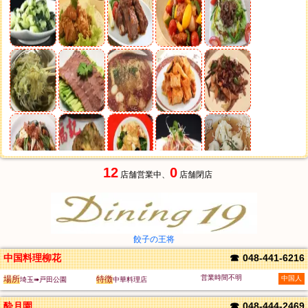
12
0
店舗営業中、
店舗閉店
餃子の王将
中国料理柳花
☎
048-441-6216
営業時間不明
場所
特徴
中国人
埼玉➠戸田公園
中華料理店
酔月園
☎
048-444-2469