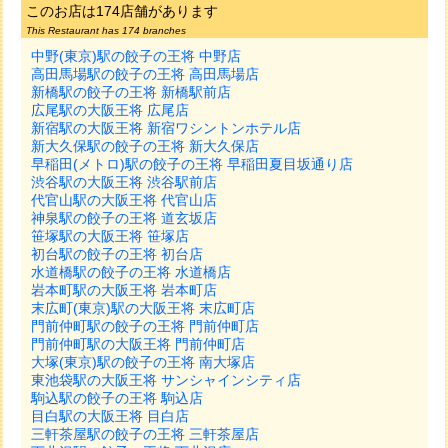
このお店は174店舗があります
This Restaurant has 174 branches
中野(東京)駅の餃子の王将 中野店
高田馬場駅の餃子の王将 高田馬場店
新橋駅の餃子の王将 新橋駅前店
広尾駅の大阪王将 広尾店
新宿駅の大阪王将 新宿ワシントンホテル店
新大久保駅の餃子の王将 新大久保店
早稲田(メトロ)駅の餃子の王将 早稲田夏目坂通り店
渋谷駅の大阪王将 渋谷駅前店
代官山駅の大阪王将 代官山店
神泉駅の餃子の王将 道玄坂店
笹塚駅の大阪王将 笹塚店
初台駅の餃子の王将 初台店
水道橋駅の餃子の王将 水道橋店
岩本町駅の大阪王将 岩本町店
末広町(東京)駅の大阪王将 末広町店
門前仲町駅の餃子の王将 門前仲町店
門前仲町駅の大阪王将 門前仲町店
大塚(東京)駅の餃子の王将 南大塚店
東池袋駅の大阪王将 サンシャインシティ店
駒込駅の餃子の王将 駒込店
目白駅の大阪王将 目白店
三軒茶屋駅の餃子の王将 三軒茶屋店