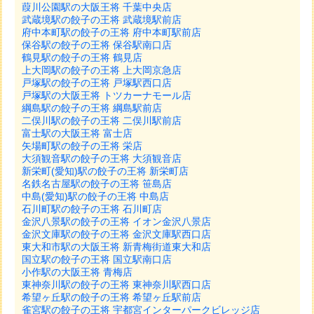
葭川公園駅の大阪王将 千葉中央店
武蔵境駅の餃子の王将 武蔵境駅前店
府中本町駅の餃子の王将 府中本町駅前店
保谷駅の餃子の王将 保谷駅南口店
鶴見駅の餃子の王将 鶴見店
上大岡駅の餃子の王将 上大岡京急店
戸塚駅の餃子の王将 戸塚駅西口店
戸塚駅の大阪王将 トツカーナモール店
綱島駅の餃子の王将 綱島駅前店
二俣川駅の餃子の王将 二俣川駅前店
富士駅の大阪王将 富士店
矢場町駅の餃子の王将 栄店
大須観音駅の餃子の王将 大須観音店
新栄町(愛知)駅の餃子の王将 新栄町店
名鉄名古屋駅の餃子の王将 笹島店
中島(愛知)駅の餃子の王将 中島店
石川町駅の餃子の王将 石川町店
金沢八景駅の餃子の王将 イオン金沢八景店
金沢文庫駅の餃子の王将 金沢文庫駅西口店
東大和市駅の大阪王将 新青梅街道東大和店
国立駅の餃子の王将 国立駅南口店
小作駅の大阪王将 青梅店
東神奈川駅の餃子の王将 東神奈川駅西口店
希望ヶ丘駅の餃子の王将 希望ヶ丘駅前店
雀宮駅の餃子の王将 宇都宮インターパークビレッジ店