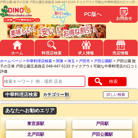
戸田公園 餃子の王将 戸田公園五差路店 048-447-5133 テイクアウト可能な中華料理店の口コミ評価-DINO中華
PC版へ
お問合せ
日本唯一の中華料理店サイト
ホーム
料理店検索
求人情報
売店情報
ホームページ
>
中華料理店検索
>
関東
>
埼玉
>
戸田市
>
戸田公園駅
>
戸田公園 餃
子の王将 戸田公園五差路店 048-447-5133 テイクアウト可能な中華料理店の口コミ
評価
検索
中華料理店検索
カテゴリー別
あなたへお勧めエリア
東宮原駅
戸田駅
北戸田駅
戸田公園駅