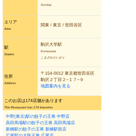
Sunday
エリア
関東 / 東京 / 世田谷区
Area
駒沢大学駅
駅
Komazawa
Station
こまざわだいがく
〒154-0012 東京都世田谷区
住所
駒沢２丁目２−１７−９
Address
地図案内を見る
このお店は174店舗があります
This Restaurant has 174 branches
中野(東京)駅の餃子の王将 中野店
高田馬場駅の餃子の王将 高田馬場店
新橋駅の餃子の王将 新橋駅前店
広尾駅の大阪王将 広尾店