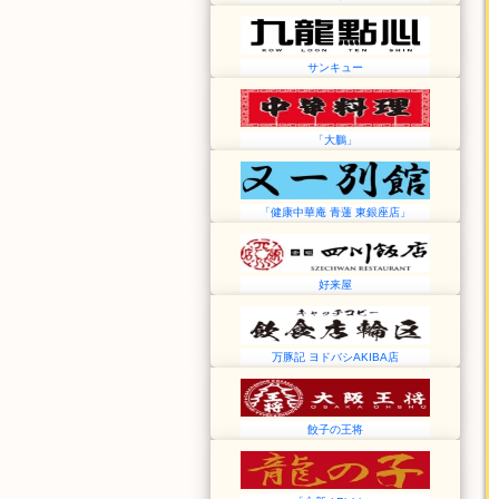
サンキュー
「大鵬」
「健康中華庵 青蓮 東銀座店」
好来屋
万豚記 ヨドバシAKIBA店
餃子の王将