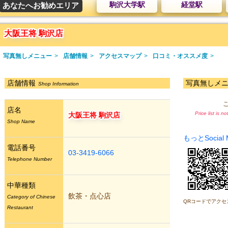
駒沢大学駅
経堂駅
あなたへお勧めエリア
大阪王将 駒沢店
写真無しメニュー
>
店舗情報
>
アクセスマップ
>
口コミ・オススメ度
>
店舗情報
写真無しメ
Shop Information
店名
Price list is n
大阪王将 駒沢店
Shop Name
もっとSocial
電話番号
03-3419-6066
Telephone Number
中華種類
飲茶・点心店
Category of Chinese
QRコードでアクセ
Restaurant