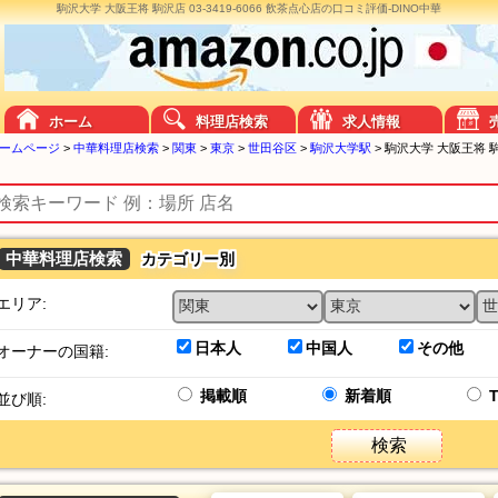
駒沢大学 大阪王将 駒沢店 03-3419-6066 飲茶点心店の口コミ評価-DINO中華
ホーム
料理店検索
求人情報
ームページ
>
中華料理店検索
>
関東
>
東京
>
世田谷区
>
駒沢大学駅
>
駒沢大学 大阪王将 駒沢
中華料理店検索
カテゴリー別
エリア:
日本人
中国人
その他
オーナーの国籍:
掲載順
新着順
並び順:
検索