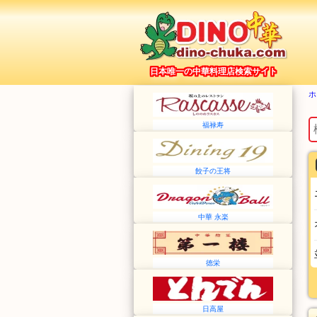
日本唯一の中華料理店検索サイト
ホ
福禄寿
餃子の王将
中華 永楽
徳栄
日高屋