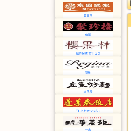
日高屋
信華
瑞祥飯店 西川口店
福琳
謝朋殿
「しあわせつつむ」
一来