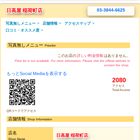
03-3844-6625
日高屋 稲荷町店
写真無しメニュー
>
店舗情報
>
アクセスマップ
>
口コミ・オススメ度
>
写真無しメニュー
Pricelist
このお店の
詳しい料金情報
はありません。
Price list is not available. For more information, Please visit the official website or
contact the shop.
もっとSocial Mediaを表示する
2080
アクセス
Total Access
QRコードでアクセス
店舗情報
Shop Information
店名
日高屋 稲荷町店
Shop Name