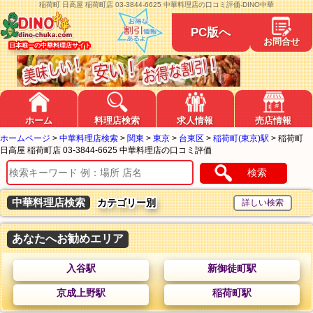
稲荷町 日高屋 稲荷町店 03-3844-6625 中華料理店の口コミ評価-DINO中華
PC版へ
お問合せ
日本唯一の中華料理店サイト
ホーム
料理店検索
求人情報
売店情報
ホームページ
>
中華料理店検索
>
関東
>
東京
>
台東区
>
稲荷町(東京)駅
>
稲荷町
日高屋 稲荷町店 03-3844-6625 中華料理店の口コミ評価
検索
中華料理店検索
カテゴリー別
あなたへお勧めエリア
入谷駅
新御徒町駅
京成上野駅
稲荷町駅