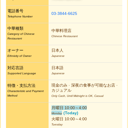
電話番号
03-3844-6625
Telephone Number
中華種類
中華料理店
Category of Chinese
Chinese Restaurant
Restaurant
オーナー
日本人
Ethnicity of Owner
Japanese
対応言語
日本語
Supported Language
Japanese
現金のみ · 深夜の食事が可能なお店 · 
特徴・支払方法
カジュアル
Characteristic and Payment
Method
Only Cash, Until Midnight is OK, Casual
月曜日 10:00～4:00
(Today)
Monday
火曜日 10:00～4:00
Tuesday