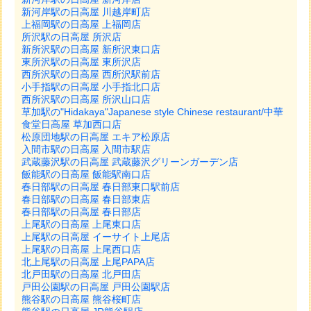
新河岸駅の日高屋 川越岸町店
上福岡駅の日高屋 上福岡店
所沢駅の日高屋 所沢店
新所沢駅の日高屋 新所沢東口店
東所沢駅の日高屋 東所沢店
西所沢駅の日高屋 西所沢駅前店
小手指駅の日高屋 小手指北口店
西所沢駅の日高屋 所沢山口店
草加駅の"Hidakaya"Japanese style Chinese restaurant/中華
食堂日高屋 草加西口店
松原団地駅の日高屋 エキア松原店
入間市駅の日高屋 入間市駅店
武蔵藤沢駅の日高屋 武蔵藤沢グリーンガーデン店
飯能駅の日高屋 飯能駅南口店
春日部駅の日高屋 春日部東口駅前店
春日部駅の日高屋 春日部東店
春日部駅の日高屋 春日部店
上尾駅の日高屋 上尾東口店
上尾駅の日高屋 イーサイト上尾店
上尾駅の日高屋 上尾西口店
北上尾駅の日高屋 上尾PAPA店
北戸田駅の日高屋 北戸田店
戸田公園駅の日高屋 戸田公園駅店
熊谷駅の日高屋 熊谷桜町店