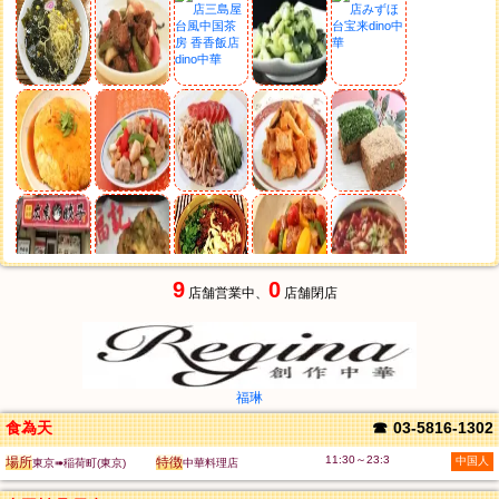
9
0
店舗営業中、
店舗閉店
福琳
食為天
☎
03-5816-1302
11:30～23:3
場所
特徴
中国人
東京➠稲荷町(東京)
中華料理店