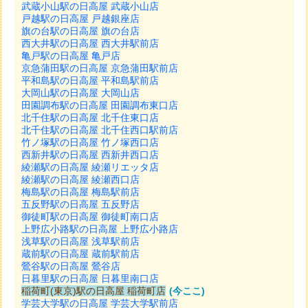
武蔵小山駅の日高屋 武蔵小山店
戸越駅の日高屋 戸越銀座店
旗の台駅の日高屋 旗の台店
西大井駅の日高屋 西大井駅前店
亀戸駅の日高屋 亀戸店
京急蒲田駅の日高屋 京急蒲田駅前店
平和島駅の日高屋 平和島駅前店
大岡山駅の日高屋 大岡山店
田園調布駅の日高屋 田園調布東口店
北千住駅の日高屋 北千住東口店
北千住駅の日高屋 北千住西口駅前店
竹ノ塚駅の日高屋 竹ノ塚西口店
西新井駅の日高屋 西新井西口店
綾瀬駅の日高屋 綾瀬リエッタ店
綾瀬駅の日高屋 綾瀬西口店
梅島駅の日高屋 梅島駅前店
五反野駅の日高屋 五反野店
御徒町駅の日高屋 御徒町南口店
上野広小路駅の日高屋 上野広小路店
浅草駅の日高屋 浅草駅前店
蔵前駅の日高屋 蔵前駅前店
鶯谷駅の日高屋 鶯谷店
日暮里駅の日高屋 日暮里南口店
稲荷町(東京)駅の日高屋 稲荷町店
(今ここ)
学芸大学駅の日高屋 学芸大学駅前店