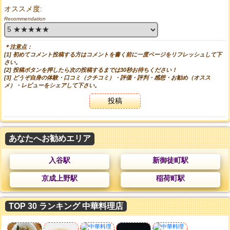
オススメ度:
Recommendation
＊注意点：
[1] 初めてコメント投稿する方はコメントを書く前に一度ページをリフレッシュして下
さい。
[2] 投稿ボタンを押したら次の投稿するまでは30秒お待ちください！
[3] どうぞ自身の体験・口コミ（クチコミ）・評価・評判・感想・お勧め（オスス
メ）・レビューをシェアして下さい。
投稿
あなたへお勧めエリア
入谷駅
新御徒町駅
京成上野駅
稲荷町駅
TOP 30 ランキング 中華料理店