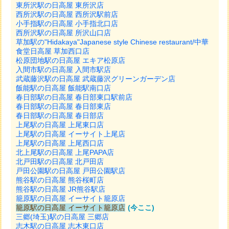
東所沢駅の日高屋 東所沢店
西所沢駅の日高屋 西所沢駅前店
小手指駅の日高屋 小手指北口店
西所沢駅の日高屋 所沢山口店
草加駅の"Hidakaya"Japanese style Chinese restaurant/中華
食堂日高屋 草加西口店
松原団地駅の日高屋 エキア松原店
入間市駅の日高屋 入間市駅店
武蔵藤沢駅の日高屋 武蔵藤沢グリーンガーデン店
飯能駅の日高屋 飯能駅南口店
春日部駅の日高屋 春日部東口駅前店
春日部駅の日高屋 春日部東店
春日部駅の日高屋 春日部店
上尾駅の日高屋 上尾東口店
上尾駅の日高屋 イーサイト上尾店
上尾駅の日高屋 上尾西口店
北上尾駅の日高屋 上尾PAPA店
北戸田駅の日高屋 北戸田店
戸田公園駅の日高屋 戸田公園駅店
熊谷駅の日高屋 熊谷桜町店
熊谷駅の日高屋 JR熊谷駅店
籠原駅の日高屋 イーサイト籠原店
籠原駅の日高屋 イーサイト籠原店
(今ここ)
三郷(埼玉)駅の日高屋 三郷店
志木駅の日高屋 志木東口店