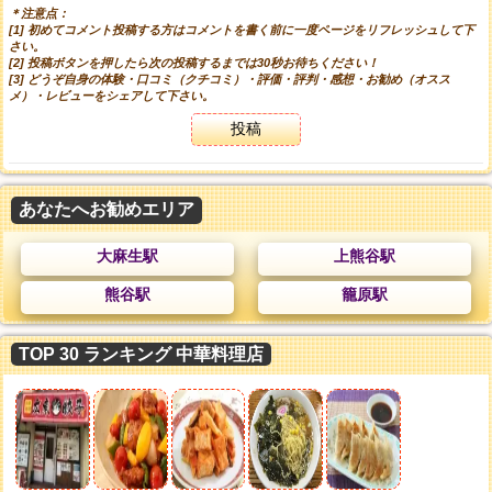
＊注意点：
[1] 初めてコメント投稿する方はコメントを書く前に一度ページをリフレッシュして下
さい。
[2] 投稿ボタンを押したら次の投稿するまでは30秒お待ちください！
[3] どうぞ自身の体験・口コミ（クチコミ）・評価・評判・感想・お勧め（オスス
メ）・レビューをシェアして下さい。
投稿
あなたへお勧めエリア
大麻生駅
上熊谷駅
熊谷駅
籠原駅
TOP 30 ランキング 中華料理店