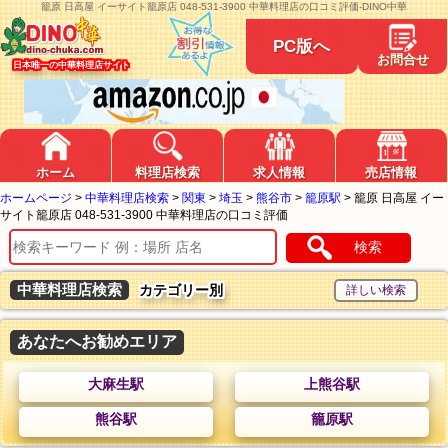
籠原 日高屋 イーサイト籠原店 048-531-3900 中華料理店の口コミ評価-DINO中華
PC版へ
お問合せ
日本唯一の中華料理店サイト
ホーム
料理店検索
求人情報
売店情報
ホームページ
>
中華料理店検索
>
関東
>
埼玉
>
熊谷市
>
籠原駅
>
籠原 日高屋 イー
サイト籠原店 048-531-3900 中華料理店の口コミ評価
検索
中華料理店検索
カテゴリー別
あなたへお勧めエリア
大麻生駅
上熊谷駅
熊谷駅
籠原駅