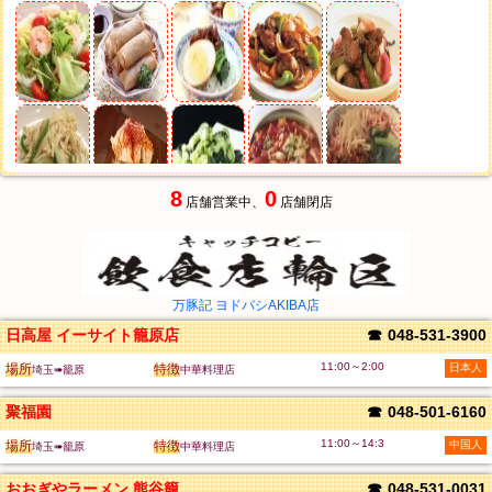
8
0
店舗営業中、
店舗閉店
万豚記 ヨドバシAKIBA店
日高屋 イーサイト籠原店
☎
048-531-3900
11:00～2:00
場所
特徴
日本人
埼玉➠籠原
中華料理店
聚福園
☎
048-501-6160
11:00～14:3
場所
特徴
中国人
埼玉➠籠原
中華料理店
おおぎやラーメン 熊谷籠原店
☎
048-531-0031