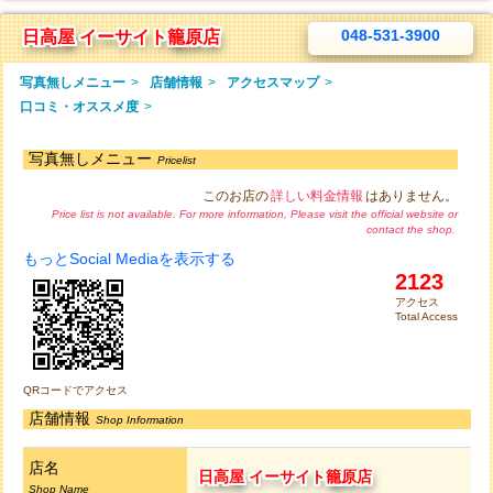
048-531-3900
日高屋 イーサイト籠原店
写真無しメニュー
>
店舗情報
>
アクセスマップ
>
口コミ・オススメ度
>
写真無しメニュー
Pricelist
このお店の
詳しい料金情報
はありません。
Price list is not available. For more information, Please visit the official website or
contact the shop.
もっとSocial Mediaを表示する
2123
アクセス
Total Access
QRコードでアクセス
店舗情報
Shop Information
店名
日高屋 イーサイト籠原店
Shop Name