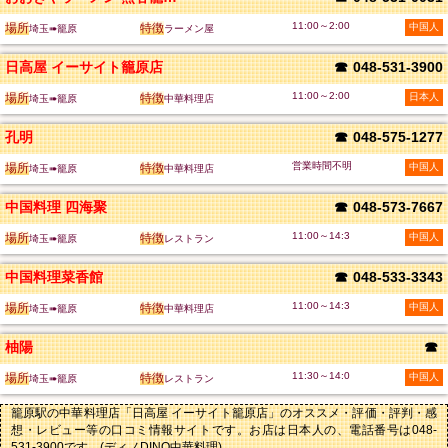
11:00～2:00
場所
特徴
中国人
埼玉➠籠原
ラーメン屋
日高屋 イーサイト籠原店
☎
048-531-3900
11:00～2:00
場所
特徴
日本人
埼玉➠籠原
中華料理店
孔明
☎
048-575-1277
営業時間不明
場所
特徴
中国人
埼玉➠籠原
中華料理店
中国料理 四海聚
☎
048-573-7667
11:00～14:3
場所
特徴
中国人
埼玉➠籠原
レストラン
中国料理菜香館
☎
048-533-3343
11:00～14:3
場所
特徴
中国人
埼玉➠籠原
中華料理店
柚陽
☎
11:30～14:0
場所
特徴
中国人
埼玉➠籠原
レストラン
籠原駅の中華料理店「日高屋 イーサイト籠原店」のオススメ・評価・評判・感
想・レビュー等の口コミ情報サイトです。お店は日本人の、電話番号は048-
531-3900です。(ディノDINO中華料理)