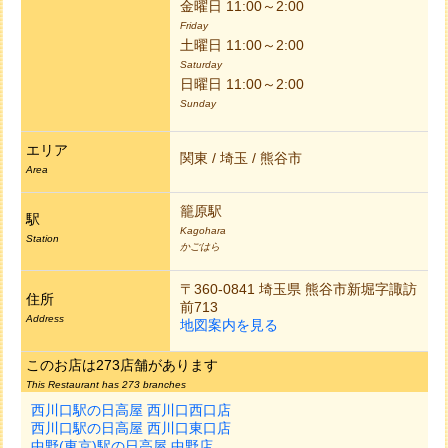
金曜日 11:00～2:00
Friday
土曜日 11:00～2:00
Saturday
日曜日 11:00～2:00
Sunday
エリア
関東 / 埼玉 / 熊谷市
Area
籠原駅
駅
Kagohara
Station
かごはら
〒360-0841 埼玉県 熊谷市新堀字諏訪
住所
前713
Address
地図案内を見る
このお店は273店舗があります
This Restaurant has 273 branches
西川口駅の日高屋 西川口西口店
西川口駅の日高屋 西川口東口店
中野(東京)駅の日高屋 中野店