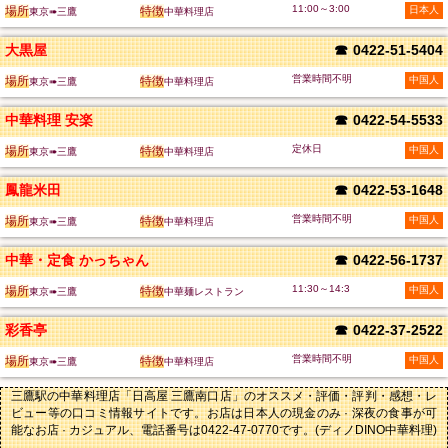
11:00～3:00
場所
特徴
日本人
東京➠三鷹
中華料理店
大黒屋
☎
0422-51-5404
営業時間不明
場所
特徴
中国人
東京➠三鷹
中華料理店
中華料理 安楽
☎
0422-54-5533
定休日
場所
特徴
中国人
東京➠三鷹
中華料理店
鳳龍米田
☎
0422-53-1648
営業時間不明
場所
特徴
中国人
東京➠三鷹
中華料理店
中華・定食 かっちゃん
☎
0422-56-1737
11:30～14:3
場所
特徴
中国人
東京➠三鷹
中華麺レストラン
彩香亭
☎
0422-37-2522
営業時間不明
場所
特徴
中国人
東京➠三鷹
中華料理店
三鷹駅の中華料理店「日高屋 三鷹南口店」のオススメ・評価・評判・感想・レ
ビュー等の口コミ情報サイトです。お店は日本人の現金のみ · 深夜の食事が可
能なお店 · カジュアル、電話番号は0422-47-0770です。(ディノDINO中華料理)