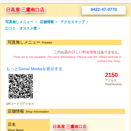
0422-47-0770
日高屋 三鷹南口店
写真無しメニュー
>
店舗情報
>
アクセスマップ
>
口コミ・オススメ度
>
写真無しメニュー
Pricelist
このお店の
詳しい料金情報
はありません。
Price list is not available. For more information, Please visit the official website or
contact the shop.
もっとSocial Mediaを表示する
2150
アクセス
Total Access
QRコードでアクセス
店舗情報
Shop Information
店名
日高屋 三鷹南口店
Shop Name