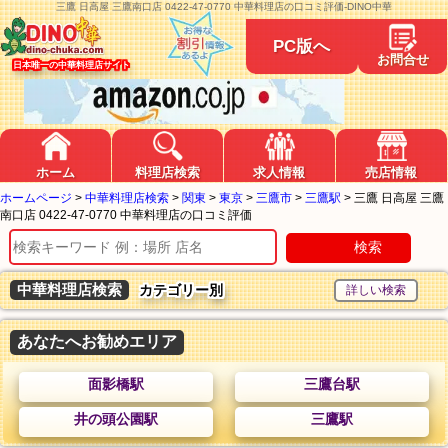
三鷹 日高屋 三鷹南口店 0422-47-0770 中華料理店の口コミ評価-DINO中華
PC版へ
お問合せ
日本唯一の中華料理店サイト
ホーム
料理店検索
求人情報
売店情報
ホームページ
>
中華料理店検索
>
関東
>
東京
>
三鷹市
>
三鷹駅
>
三鷹 日高屋 三鷹
南口店 0422-47-0770 中華料理店の口コミ評価
検索
中華料理店検索
カテゴリー別
あなたへお勧めエリア
面影橋駅
三鷹台駅
井の頭公園駅
三鷹駅