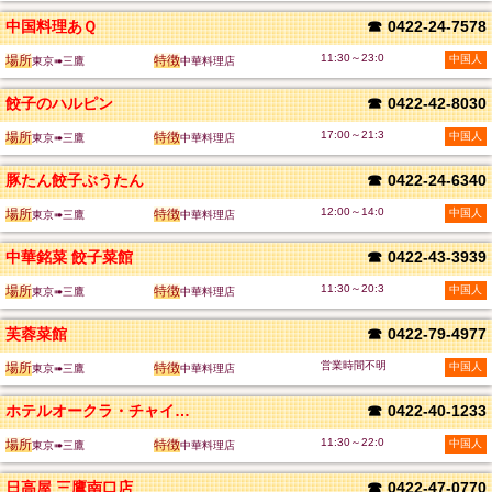
中国料理あＱ
☎
0422-24-7578
11:30～23:0
場所
特徴
中国人
東京➠三鷹
中華料理店
餃子のハルピン
☎
0422-42-8030
17:00～21:3
場所
特徴
中国人
東京➠三鷹
中華料理店
豚たん餃子ぶうたん
☎
0422-24-6340
12:00～14:0
場所
特徴
中国人
東京➠三鷹
中華料理店
中華銘菜 餃子菜館
☎
0422-43-3939
11:30～20:3
場所
特徴
中国人
東京➠三鷹
中華料理店
芙蓉菜館
☎
0422-79-4977
営業時間不明
場所
特徴
中国人
東京➠三鷹
中華料理店
ホテルオークラ・チャイニーズガーデン桃亭
☎
0422-40-1233
11:30～22:0
場所
特徴
中国人
東京➠三鷹
中華料理店
日高屋 三鷹南口店
☎
0422-47-0770