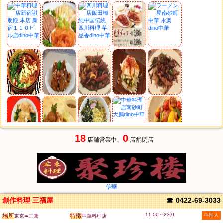
18
0
店舗営業中、
店舗閉店
信華
創作料理 三福屋
☎
0422-69-3033
11:00～23:0
場所
特徴
中国人
東京➠三鷹
中華料理店