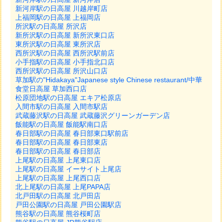
新河岸駅の日高屋 川越岸町店
上福岡駅の日高屋 上福岡店
所沢駅の日高屋 所沢店
新所沢駅の日高屋 新所沢東口店
東所沢駅の日高屋 東所沢店
西所沢駅の日高屋 西所沢駅前店
小手指駅の日高屋 小手指北口店
西所沢駅の日高屋 所沢山口店
草加駅の"Hidakaya"Japanese style Chinese restaurant/中華
食堂日高屋 草加西口店
松原団地駅の日高屋 エキア松原店
入間市駅の日高屋 入間市駅店
武蔵藤沢駅の日高屋 武蔵藤沢グリーンガーデン店
飯能駅の日高屋 飯能駅南口店
春日部駅の日高屋 春日部東口駅前店
春日部駅の日高屋 春日部東店
春日部駅の日高屋 春日部店
上尾駅の日高屋 上尾東口店
上尾駅の日高屋 イーサイト上尾店
上尾駅の日高屋 上尾西口店
北上尾駅の日高屋 上尾PAPA店
北戸田駅の日高屋 北戸田店
戸田公園駅の日高屋 戸田公園駅店
熊谷駅の日高屋 熊谷桜町店