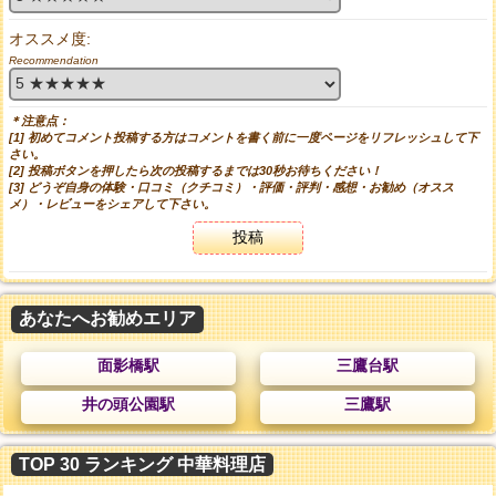
オススメ度:
Recommendation
＊注意点：
[1] 初めてコメント投稿する方はコメントを書く前に一度ページをリフレッシュして下
さい。
[2] 投稿ボタンを押したら次の投稿するまでは30秒お待ちください！
[3] どうぞ自身の体験・口コミ（クチコミ）・評価・評判・感想・お勧め（オスス
メ）・レビューをシェアして下さい。
投稿
あなたへお勧めエリア
面影橋駅
三鷹台駅
井の頭公園駅
三鷹駅
TOP 30 ランキング 中華料理店