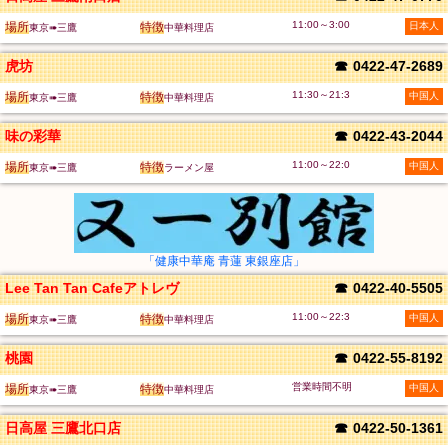
11:00～3:00
場所
特徴
日本人
東京➠三鷹
中華料理店
虎坊
☎
0422-47-2689
11:30～21:3
場所
特徴
中国人
東京➠三鷹
中華料理店
味の彩華
☎
0422-43-2044
11:00～22:0
場所
特徴
中国人
東京➠三鷹
ラーメン屋
「健康中華庵 青蓮 東銀座店」
Lee Tan Tan Cafeアトレヴ
☎
0422-40-5505
11:00～22:3
場所
特徴
中国人
東京➠三鷹
中華料理店
桃園
☎
0422-55-8192
営業時間不明
場所
特徴
中国人
東京➠三鷹
中華料理店
日高屋 三鷹北口店
☎
0422-50-1361