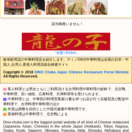
該当御座いません！
「永新 / Eishin」
岐阜駅周辺の中華料理店を紹介します。ディノDINO中華料理は全国の日本・中
国人,台湾人,香港人料理店総合検索サイト
Copyright © 2018
DINO Chuka Japan Chinese Restaurant Portal Website
All Rights Reserved.
▇
客人料理とは男女ともにご利用頂ける台湾料理中華料理の総称で、北京鴨、
中華料理、安い値段、広東料理、天津料理等を受けられます。
▇
中華料理とは、中華四川料理営業届け書を持つお店が行う店舗型及び配送中
華料理で、台湾料理中華料理のほか
▇
外卖は調整を目的とした中国式健康中華料理です。
▇
香港料理は中華料理で、北京鴨による
Dino-chuka.com is the biggest portal website of all kind of Chinese restaurant
(Japanese, Asian, Chinese) in the whole Japan (Hokkaido, Tokyo, Nagoya,
Osaka, Kyoto, Sapporo, Okinawa, Fukuoka, Akita, Shinjuku, Akihabara and