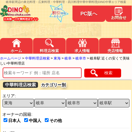
岐阜駅周辺の東北料理・広東料理・中華料理・四川料理中華中華料理|DINO中華エリア検索
PC版へ
お問合せ
日本唯一の中華料理店サイト
ホーム
料理店検索
求人情報
売店情報
ホームページ
>
中華料理店検索
>
東海
>
岐阜
>
岐阜市
>
岐阜駅 近くの安くて美味
しい中華料理店
検索
中華料理店検索
カテゴリー別
エリア:
オーナーの国籍:
日本人
中国人
その他