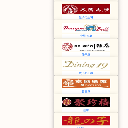
餃子の王将
中華 永楽
好来屋
餃子の王将
日高屋
信華