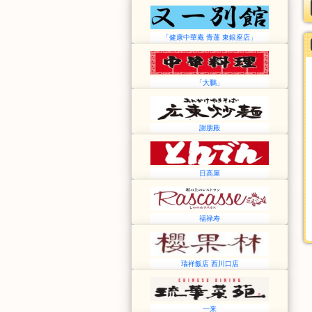
「健康中華庵 青蓮 東銀座店」
「大鵬」
謝朋殿
日高屋
福禄寿
瑞祥飯店 西川口店
一来