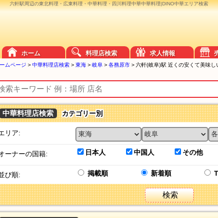
六軒駅周辺の東北料理・広東料理・中華料理・四川料理中華中華料理|DINO中華エリア検索
ホーム
料理店検索
求人情報
ームページ
>
中華料理店検索
>
東海
>
岐阜
>
各務原市
>
六軒(岐阜)駅 近くの安くて美味
中華料理店検索
カテゴリー別
エリア:
日本人
中国人
その他
オーナーの国籍:
掲載順
新着順
並び順:
検索