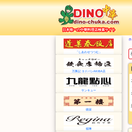
日本唯一の中華料理店検索サイト
ホ
「しあわせつつむ」
万豚記 ヨドバシAKIBA店
サンキュー
徳栄
福琳