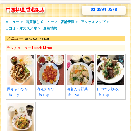
03-3994-0578
中国料理 香港飯店
メニュー
>
写真無しメニュー
>
店舗情報
>
アクセスマップ
>
口コミ・オススメ度
>
最新情報
メニュー
Menu On The List
ランチメニュー Lunch Menu
豚キャベツ辛味噌炒め, 通常価格930円, ライス...
海老チリソース, 通常価格930円, ライス・スー...
海老入り野菜の塩炒め, 通常価格880円, ライス...
レバニラ炒め, 通常価格880円, ライス・スープ...
👍1 👎0
👍0 👎0
👍0 👎0
👍0 👎0