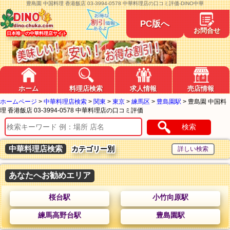
豊島園 中国料理 香港飯店 03-3994-0578 中華料理店の口コミ評価-DINO中華
PC版へ
お問合せ
日本唯一の中華料理店サイト
ホーム
料理店検索
求人情報
売店情報
ホームページ
>
中華料理店検索
>
関東
>
東京
>
練馬区
>
豊島園駅
>
豊島園 中国料
理 香港飯店 03-3994-0578 中華料理店の口コミ評価
検索
中華料理店検索
カテゴリー別
あなたへお勧めエリア
桜台駅
小竹向原駅
練馬高野台駅
豊島園駅