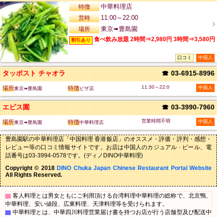
特徴
中華料理店
営時
11:00～22:00
場所
東京➠豊島園
食べ飲み放題 2時間⇒2,980円 3時間⇒3,580円
割引あり
口コミ
中国人
タッポスト チャオラ
☎
03-6915-8996
11:30～22:0
場所
特徴
中国人
東京➠豊島園
ピザ店
エビス園
☎
03-3990-7960
営業時間不明
場所
特徴
中国人
東京➠豊島園
中華料理店
豊島園駅の中華料理店「中国料理 香港飯店」のオススメ・評価・評判・感想・
レビュー等の口コミ情報サイトです。お店は中国人のカジュアル · ビール、電
話番号は03-3994-0578です。(ディノDINO中華料理)
Copyright © 2018
DINO Chuka Japan Chinese Restaurant Portal Website
All Rights Reserved.
▇
客人料理とは男女ともにご利用頂ける台湾料理中華料理の総称で、北京鴨、
中華料理、安い値段、広東料理、天津料理等を受けられます。
▇
中華料理とは、中華四川料理営業届け書を持つお店が行う店舗型及び配送中