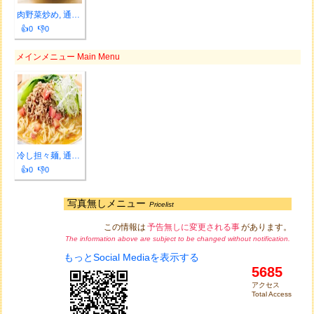
肉野菜炒め, 通常価格830円, ライス・スープ・...
👍0 👎0
メインメニュー Main Menu
冷し担々麺, 通常価格830円
👍0 👎0
写真無しメニュー
Pricelist
この情報は
予告無しに変更される事
があります。
The information above are subject to be changed without notification.
もっとSocial Mediaを表示する
5685
アクセス
Total Access