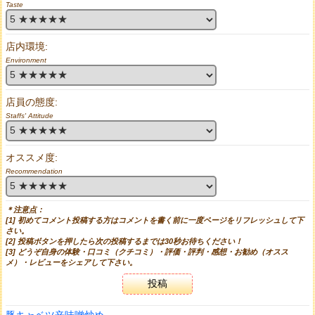
Taste
店内環境:
Environment
店員の態度:
Staffs' Attitude
オススメ度:
Recommendation
＊注意点：
[1] 初めてコメント投稿する方はコメントを書く前に一度ページをリフレッシュして下
さい。
[2] 投稿ボタンを押したら次の投稿するまでは30秒お待ちください！
[3] どうぞ自身の体験・口コミ（クチコミ）・評価・評判・感想・お勧め（オスス
メ）・レビューをシェアして下さい。
投稿