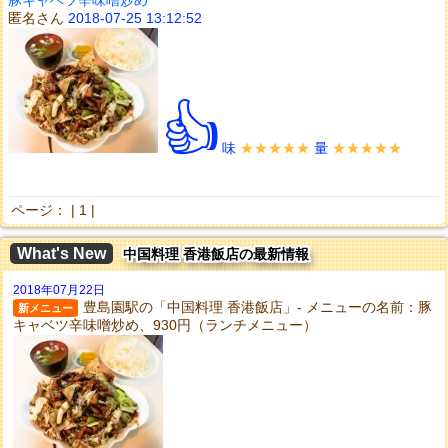
豚キャベツ辛味噌炒め
匿名さん
2018-07-25 13:12:52
👍
味
★★★★★
量
★★★★★
ページ： |
1
|
What's New
中国料理 香港飯店の最新情報
2018年07月22日
豊島園駅の「中国料理 香港飯店」- メニューの名前：豚
新メニュー
キャベツ辛味噌炒め、930円（ランチメニュー）