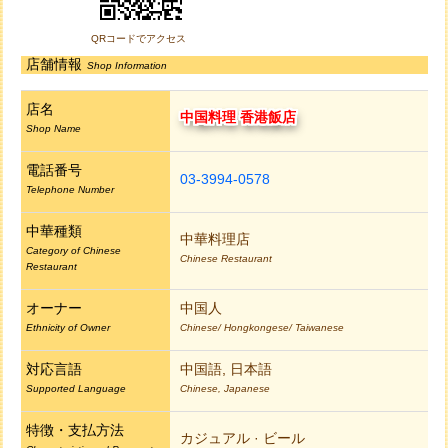
QRコードでアクセス
店舗情報
Shop Information
店名
中国料理 香港飯店
Shop Name
電話番号
03-3994-0578
Telephone Number
中華種類
中華料理店
Category of Chinese
Chinese Restaurant
Restaurant
オーナー
中国人
Ethnicity of Owner
Chinese/ Hongkongese/ Taiwanese
対応言語
中国語, 日本語
Supported Language
Chinese, Japanese
特徴・支払方法
カジュアル · ビール