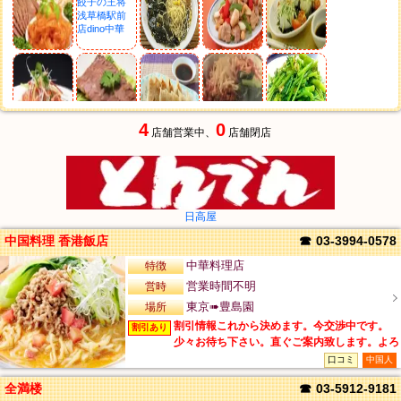
4
0
店舗営業中、
店舗閉店
日高屋
中国料理 香港飯店
☎
03-3994-0578
特徴
中華料理店
営時
営業時間不明
場所
東京➠豊島園
割引情報これから決めます。今交渉中です。
割引あり
少々お待ち下さい。直ぐご案内致します。よろ
しくお願いします。
口コミ
中国人
全満楼
☎
03-5912-9181