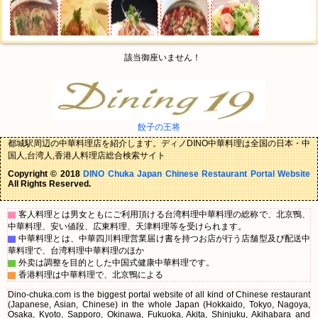
該当御座いません！
餃子の王将
都城駅周辺の中華料理店を紹介します。ディノDINO中華料理は全国の日本・中
国人,台湾人,香港人料理店総合検索サイト
Copyright © 2018
DINO Chuka Japan Chinese Restaurant Portal Website
All Rights Reserved.
▇
客人料理とは男女ともにご利用頂ける台湾料理中華料理の総称で、北京鴨、
中華料理、安い値段、広東料理、天津料理等を受けられます。
▇
中華料理とは、中華四川料理営業届け書を持つお店が行う店舗型及び配送中
華料理で、台湾料理中華料理のほか
▇
外卖は調整を目的とした中国式健康中華料理です。
▇
香港料理は中華料理で、北京鴨による
Dino-chuka.com is the biggest portal website of all kind of Chinese restaurant
(Japanese, Asian, Chinese) in the whole Japan (Hokkaido, Tokyo, Nagoya,
Osaka, Kyoto, Sapporo, Okinawa, Fukuoka, Akita, Shinjuku, Akihabara and