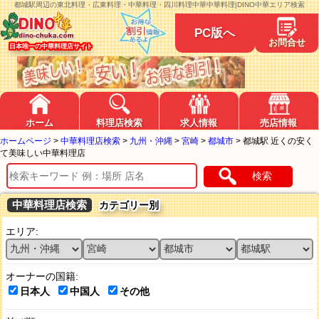
都城駅周辺の東北料理・広東料理・中華料理・四川料理中華中華料理|DINO中華エリア検索
PC版へ
お問合せ
日本唯一の中華料理店サイト
ホーム
料理店検索
求人情報
売店情報
ホームページ
>
中華料理店検索
>
九州・沖縄
>
宮崎
>
都城市
>
都城駅 近くの安く
て美味しい中華料理店
検索
中華料理店検索
カテゴリー別
エリア:
オーナーの国籍:
日本人
中国人
その他