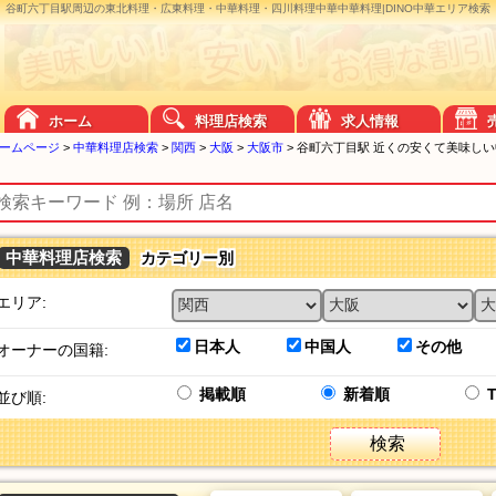
谷町六丁目駅周辺の東北料理・広東料理・中華料理・四川料理中華中華料理|DINO中華エリア検索
ホーム
料理店検索
求人情報
ームページ
>
中華料理店検索
>
関西
>
大阪
>
大阪市
>
谷町六丁目駅 近くの安くて美味し
中華料理店検索
カテゴリー別
エリア:
日本人
中国人
その他
オーナーの国籍:
掲載順
新着順
並び順:
検索