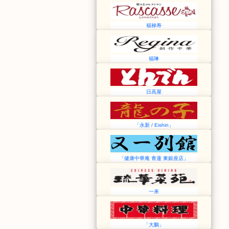
福禄寿
福琳
日高屋
「永新 / Eishin」
「健康中華庵 青蓮 東銀座店」
一来
「大鵬」