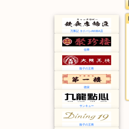
万豚記 ヨドバシAKIBA店
信華
餃子の王将
徳栄
サンキュー
餃子の王将