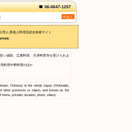
☎
06-6647-1257
店
中国人
台湾人,香港人料理店総合検索サイト
erved.
安い値段、広東料理、天津料理等を受けられま
台湾料理中華料理のほか
, Asian, Chinese) in the whole Japan (Hokkaido,
 other provinces or cities), and known as the
menu, pricelist, location, photo, video).