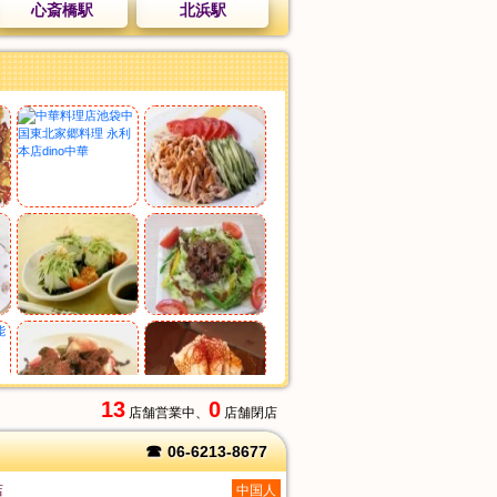
心斎橋駅
北浜駅
13
0
店舗営業中、
店舗閉店
☎
06-6213-8677
店
中国人