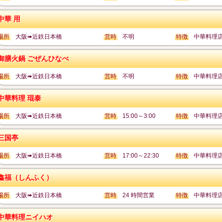
中華 用
場所
大阪➠近鉄日本橋
営時
不明
特徴
中華料理
御膳火鍋 ごぜんひなべ
場所
大阪➠近鉄日本橋
営時
不明
特徴
中華料理
中華料理 琨泰
場所
大阪➠近鉄日本橋
営時
15:00～3:00
特徴
中華料理
三国亭
場所
大阪➠近鉄日本橋
営時
17:00～22:30
特徴
中華料理
鑫福（しんふく）
場所
大阪➠近鉄日本橋
営時
24 時間営業
特徴
中華料理
中華料理ニイハオ