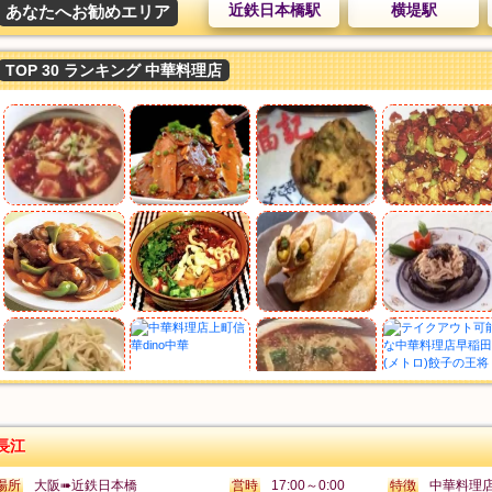
近鉄日本橋駅
横堤駅
あなたへお勧めエリア
TOP 30 ランキング 中華料理店
長江
場所
大阪➠近鉄日本橋
営時
17:00～0:00
特徴
中華料理