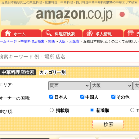
近鉄日本橋駅周辺の東北料理・広東料理・中華料理・四川料理中華中華料理|DINO中華エリア検索
ホーム
料理店検索
求人情報
ームページ
>
中華料理店検索
>
関西
>
大阪
>
大阪市
>
近鉄日本橋駅 近くの安くて美味し
中華料理店検索
カテゴリー別
エリア:
日本人
中国人
その他
オーナーの国籍:
掲載順
新着順
並び順:
検索