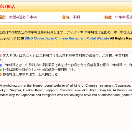
松江飯店
場所
大阪➠近鉄日本橋
営時
不明
特徴
中華料理
近鉄日本橋駅周辺の中華料理店を紹介します。ディノDINO中華料理は全国の日本・中国人,
opyright © 2018
DINO Chuka Japan Chinese Restaurant Portal Website
All Rights Res
▇
客人料理とは男女ともにご利用頂ける台湾料理中華料理の総称で、北京鴨、中華料理、
す。
▇
中華料理とは、中華四川料理営業届け書を持つお店が行う店舗型及び配送中華料理で、
▇
外卖は調整を目的とした中国式健康中華料理です。
▇
香港料理は中華料理で、北京鴨による
Dino-chuka.com is the biggest portal website of all kind of Chinese restaurant (Japanese
Tokyo, Nagoya, Osaka, Kyoto, Sapporo, Okinawa, Fukuoka, Akita, Shinjuku, Akihabara and
astest way for Japanese and foreigners who are looking to have info of chinese food (name of 