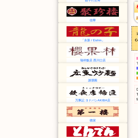
餃子の王将
信華
C
「永新 / Eishin」
瑞祥飯店 西川口店
謝朋殿
f
万豚記 ヨドバシAKIBA店
徳栄