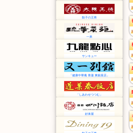
餃子の王将
一来
サンキュー
「健康中華庵 青蓮 東銀座店」
「しあわせつつむ」
好来屋