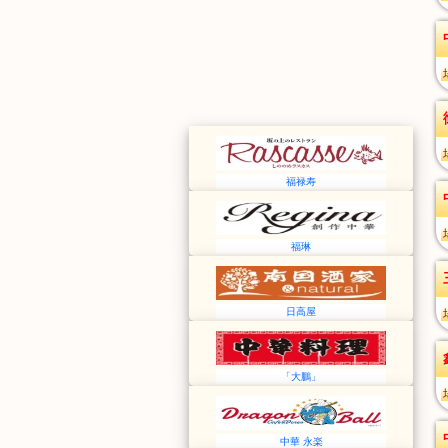
福禄寿
福琳
日高屋
「大鵬」
中華 永楽