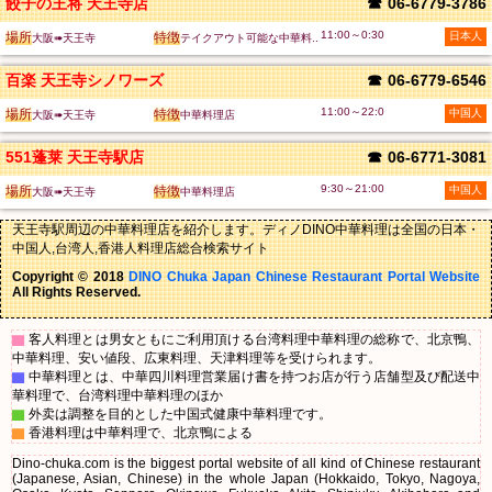
餃子の王将 天王寺店
☎
06-6779-3786
11:00～0:30
場所
特徴
日本人
大阪➠天王寺
テイクアウト可能な中華料..
百楽 天王寺シノワーズ
☎
06-6779-6546
11:00～22:0
場所
特徴
中国人
大阪➠天王寺
中華料理店
551蓬莱 天王寺駅店
☎
06-6771-3081
9:30～21:00
場所
特徴
中国人
大阪➠天王寺
中華料理店
天王寺駅周辺の中華料理店を紹介します。ディノDINO中華料理は全国の日本・
中国人,台湾人,香港人料理店総合検索サイト
Copyright © 2018
DINO Chuka Japan Chinese Restaurant Portal Website
All Rights Reserved.
▇
客人料理とは男女ともにご利用頂ける台湾料理中華料理の総称で、北京鴨、
中華料理、安い値段、広東料理、天津料理等を受けられます。
▇
中華料理とは、中華四川料理営業届け書を持つお店が行う店舗型及び配送中
華料理で、台湾料理中華料理のほか
▇
外卖は調整を目的とした中国式健康中華料理です。
▇
香港料理は中華料理で、北京鴨による
Dino-chuka.com is the biggest portal website of all kind of Chinese restaurant
(Japanese, Asian, Chinese) in the whole Japan (Hokkaido, Tokyo, Nagoya,