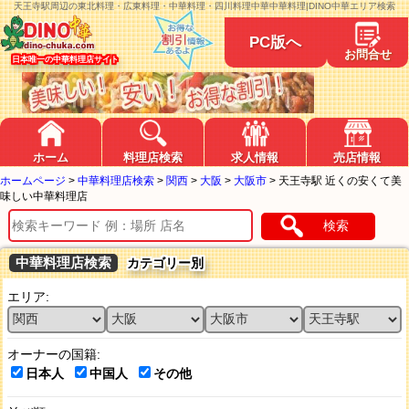
天王寺駅周辺の東北料理・広東料理・中華料理・四川料理中華中華料理|DINO中華エリア検索
PC版へ
お問合せ
日本唯一の中華料理店サイト
ホーム
料理店検索
求人情報
売店情報
ホームページ
>
中華料理店検索
>
関西
>
大阪
>
大阪市
>
天王寺駅 近くの安くて美
味しい中華料理店
検索
中華料理店検索
カテゴリー別
エリア:
オーナーの国籍:
日本人
中国人
その他