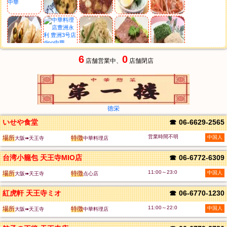
6
0
店舗営業中、
店舗閉店
徳栄
いせや食堂
☎
06-6629-2565
営業時間不明
場所
特徴
中国人
大阪➠天王寺
中華料理店
台湾小籠包 天王寺MIO店
☎
06-6772-6309
11:00～23:0
場所
特徴
中国人
大阪➠天王寺
点心店
紅虎軒 天王寺ミオ
☎
06-6770-1230
11:00～22:0
場所
特徴
中国人
大阪➠天王寺
中華料理店