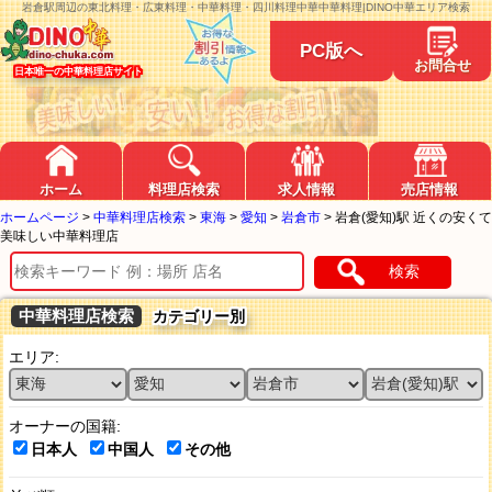
岩倉駅周辺の東北料理・広東料理・中華料理・四川料理中華中華料理|DINO中華エリア検索
PC版へ
お問合せ
日本唯一の中華料理店サイト
ホーム
料理店検索
求人情報
売店情報
ホームページ
>
中華料理店検索
>
東海
>
愛知
>
岩倉市
>
岩倉(愛知)駅 近くの安くて
美味しい中華料理店
検索
中華料理店検索
カテゴリー別
エリア:
オーナーの国籍:
日本人
中国人
その他