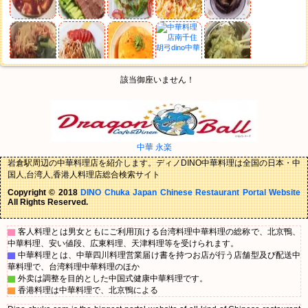
該当御座いません！
中華 永楽
岩倉駅周辺の中華料理店を紹介します。ディノDINO中華料理は全国の日本・中
国人,台湾人,香港人料理店総合検索サイト
Copyright © 2018
DINO Chuka Japan Chinese Restaurant Portal Website
All Rights Reserved.
▇
客人料理とは男女ともにご利用頂ける台湾料理中華料理の総称で、北京鴨、
中華料理、安い値段、広東料理、天津料理等を受けられます。
▇
中華料理とは、中華四川料理営業届け書を持つお店が行う店舗型及び配送中
華料理で、台湾料理中華料理のほか
▇
外卖は調整を目的とした中国式健康中華料理です。
▇
香港料理は中華料理で、北京鴨による