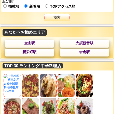
並び順:
掲載順
新着順
TOPアクセス順
検索
あなたへお勧めエリア
金山駅
大須観音駅
新栄町駅
岩倉駅
TOP 30 ランキング 中華料理店