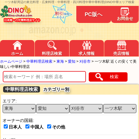
一ツ木駅周辺の東北料理・広東料理・中華料理・四川料理中華中華料理|DINO中華エリア検索
PC版へ
お問合せ
日本唯一の中華料理店サイト
ホーム
料理店検索
求人情報
売店情報
ホームページ
>
中華料理店検索
>
東海
>
愛知
>
刈谷市
>
一ツ木駅 近くの安くて美
味しい中華料理店
検索
中華料理店検索
カテゴリー別
エリア:
オーナーの国籍:
日本人
中国人
その他