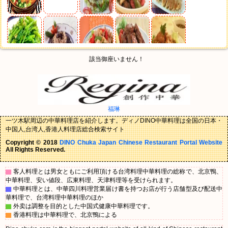
該当御座いません！
福琳
一ツ木駅周辺の中華料理店を紹介します。ディノDINO中華料理は全国の日本・
中国人,台湾人,香港人料理店総合検索サイト
Copyright © 2018
DINO Chuka Japan Chinese Restaurant Portal Website
All Rights Reserved.
▇
客人料理とは男女ともにご利用頂ける台湾料理中華料理の総称で、北京鴨、
中華料理、安い値段、広東料理、天津料理等を受けられます。
▇
中華料理とは、中華四川料理営業届け書を持つお店が行う店舗型及び配送中
華料理で、台湾料理中華料理のほか
▇
外卖は調整を目的とした中国式健康中華料理です。
▇
香港料理は中華料理で、北京鴨による