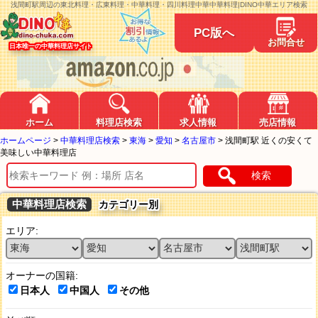
浅間町駅周辺の東北料理・広東料理・中華料理・四川料理中華中華料理|DINO中華エリア検索
PC版へ
お問合せ
日本唯一の中華料理店サイト
ホーム
料理店検索
求人情報
売店情報
ホームページ
>
中華料理店検索
>
東海
>
愛知
>
名古屋市
>
浅間町駅 近くの安くて
美味しい中華料理店
検索
中華料理店検索
カテゴリー別
エリア:
オーナーの国籍:
日本人
中国人
その他