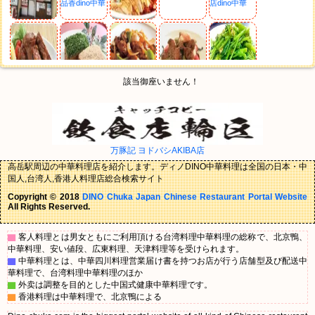
該当御座いません！
万豚記 ヨドバシAKIBA店
高岳駅周辺の中華料理店を紹介します。ディノDINO中華料理は全国の日本・中
国人,台湾人,香港人料理店総合検索サイト
Copyright © 2018
DINO Chuka Japan Chinese Restaurant Portal Website
All Rights Reserved.
▇
客人料理とは男女ともにご利用頂ける台湾料理中華料理の総称で、北京鴨、
中華料理、安い値段、広東料理、天津料理等を受けられます。
▇
中華料理とは、中華四川料理営業届け書を持つお店が行う店舗型及び配送中
華料理で、台湾料理中華料理のほか
▇
外卖は調整を目的とした中国式健康中華料理です。
▇
香港料理は中華料理で、北京鴨による