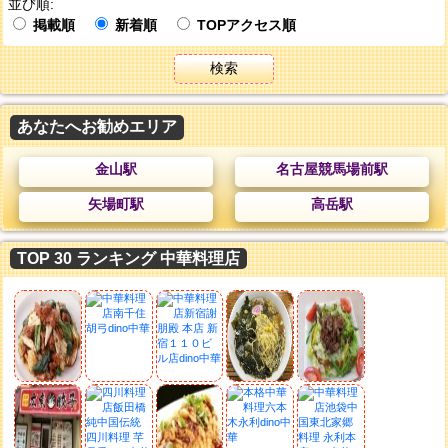
並び順:
掲載順
新着順
TOPアクセス順
検索
あなたへお勧めエリア
金山駅
名古屋競馬場前駅
矢場町駅
高岳駅
TOP 30 ランキング 中華料理店