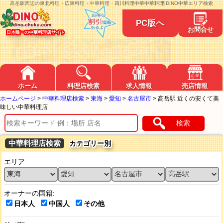
高岳駅周辺の東北料理・広東料理・中華料理・四川料理中華中華料理|DINO中華エリア検索
PC版へ
お問合せ
日本唯一の中華料理店サイト
ホーム
料理店検索
求人情報
売店情報
ホームページ
>
中華料理店検索
>
東海
>
愛知
>
名古屋市
>
高岳駅 近くの安くて美
味しい中華料理店
検索
中華料理店検索
カテゴリー別
エリア:
オーナーの国籍:
日本人
中国人
その他