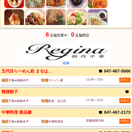
6
0
店舗営業中、
店舗閉店
福琳
五代目らーめん処 まるは商店
☎
047-467-5666
11:00～15:0
場所
特徴
日本人
千葉➠高根木戸
ラーメン屋
熊猫餃子
☎
17:00～22:0
場所
特徴
中国人
千葉➠高根木戸
飲茶・点心店
中華料理 壹品棲
☎
047-467-2173
営業時間不明
場所
特徴
中国人
千葉➠高根木戸
中華料理店