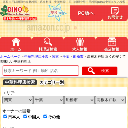
高根木戸駅周辺の東北料理・広東料理・中華料理・四川料理中華中華料理|DINO中華エリア検索
PC版へ
お問合せ
日本唯一の中華料理店サイト
ホーム
料理店検索
求人情報
売店情報
ホームページ
>
中華料理店検索
>
関東
>
千葉
>
船橋市
>
高根木戸駅 近くの安くて
美味しい中華料理店
検索
中華料理店検索
カテゴリー別
エリア:
オーナーの国籍:
日本人
中国人
その他