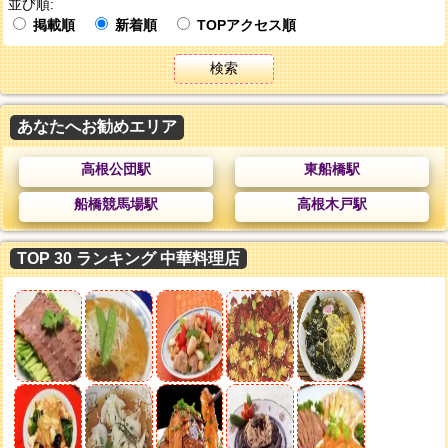
並び順:
掲載順
新着順
TOPアクセス順
検索
あなたへお勧めエリア
高根公団駅
東船橋駅
船橋競馬場駅
高根木戸駅
TOP 30 ランキング 中華料理店