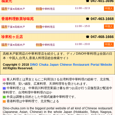
福楽元
☎
047-401-3696
11:00～22:3
場所
特徴
中国人
千葉➠高根木戸
中華料理店
香港料理飲茶珍味苑
☎
047-463-1668
11:00～15:0
場所
特徴
中国人
千葉➠高根木戸
中華料理店
珍來松ヶ丘店
☎
047-468-1666
11:00～23:0
場所
特徴
中国人
千葉➠高根木戸
中華料理店
高根木戸駅周辺の中華料理店を紹介します。ディノDINO中華料理は全国の日
本・中国人,台湾人,香港人料理店総合検索サイト
Copyright © 2018
DINO Chuka Japan Chinese Restaurant Portal Website
All Rights Reserved.
▇
客人料理とは男女ともにご利用頂ける台湾料理中華料理の総称で、北京鴨、
中華料理、安い値段、広東料理、天津料理等を受けられます。
▇
中華料理とは、中華四川料理営業届け書を持つお店が行う店舗型及び配送中
華料理で、台湾料理中華料理のほか
▇
外卖は調整を目的とした中国式健康中華料理です。
▇
香港料理は中華料理で、北京鴨による
Dino-chuka.com is the biggest portal website of all kind of Chinese restaurant
(Japanese, Asian, Chinese) in the whole Japan (Hokkaido, Tokyo, Nagoya,