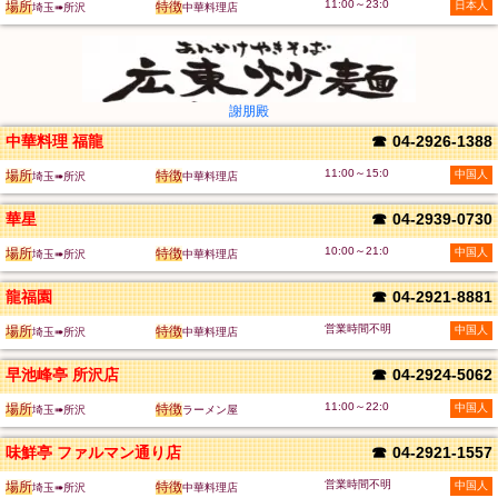
11:00～23:0
場所
特徴
日本人
埼玉➠所沢
中華料理店
謝朋殿
中華料理 福龍
☎
04-2926-1388
11:00～15:0
場所
特徴
中国人
埼玉➠所沢
中華料理店
華星
☎
04-2939-0730
10:00～21:0
場所
特徴
中国人
埼玉➠所沢
中華料理店
龍福園
☎
04-2921-8881
営業時間不明
場所
特徴
中国人
埼玉➠所沢
中華料理店
早池峰亭 所沢店
☎
04-2924-5062
11:00～22:0
場所
特徴
中国人
埼玉➠所沢
ラーメン屋
味鮮亭 ファルマン通り店
☎
04-2921-1557
営業時間不明
場所
特徴
中国人
埼玉➠所沢
中華料理店