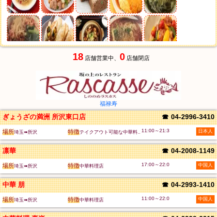
18
0
店舗営業中、
店舗閉店
福禄寿
ぎょうざの満洲 所沢東口店
☎
04-2996-3410
11:00～21:3
場所
特徴
日本人
埼玉➠所沢
テイクアウト可能な中華料..
凛華
☎
04-2008-1149
17:00～22:0
場所
特徴
中国人
埼玉➠所沢
中華料理店
中華 朋
☎
04-2993-1410
11:00～22:0
場所
特徴
中国人
埼玉➠所沢
中華料理店