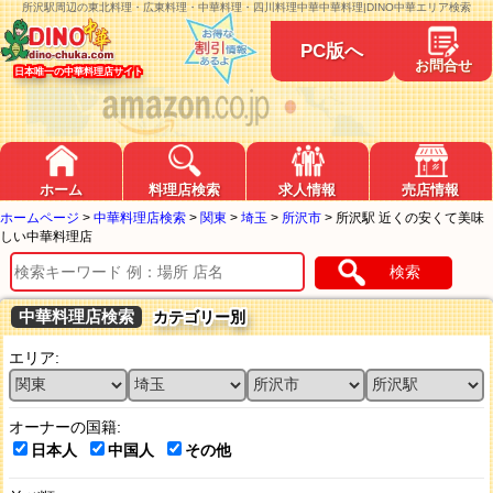
所沢駅周辺の東北料理・広東料理・中華料理・四川料理中華中華料理|DINO中華エリア検索
PC版へ
お問合せ
日本唯一の中華料理店サイト
ホーム
料理店検索
求人情報
売店情報
ホームページ
>
中華料理店検索
>
関東
>
埼玉
>
所沢市
>
所沢駅 近くの安くて美味
しい中華料理店
検索
中華料理店検索
カテゴリー別
エリア:
オーナーの国籍:
日本人
中国人
その他