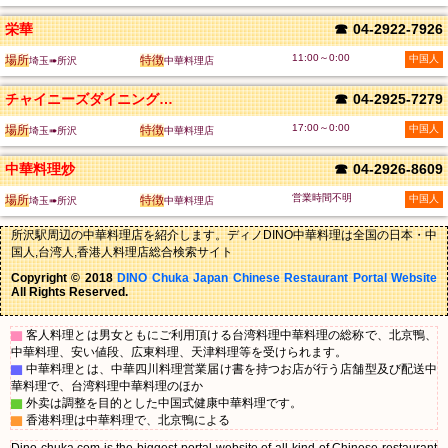
栄華
☎
04-2922-7926
11:00～0:00
場所
特徴
中国人
埼玉➠所沢
中華料理店
チャイニーズダイニング莉濃
☎
04-2925-7279
17:00～0:00
場所
特徴
中国人
埼玉➠所沢
中華料理店
中華料理炒
☎
04-2926-8609
営業時間不明
場所
特徴
中国人
埼玉➠所沢
中華料理店
所沢駅周辺の中華料理店を紹介します。ディノDINO中華料理は全国の日本・中
国人,台湾人,香港人料理店総合検索サイト
Copyright © 2018
DINO Chuka Japan Chinese Restaurant Portal Website
All Rights Reserved.
▇
客人料理とは男女ともにご利用頂ける台湾料理中華料理の総称で、北京鴨、
中華料理、安い値段、広東料理、天津料理等を受けられます。
▇
中華料理とは、中華四川料理営業届け書を持つお店が行う店舗型及び配送中
華料理で、台湾料理中華料理のほか
▇
外卖は調整を目的とした中国式健康中華料理です。
▇
香港料理は中華料理で、北京鴨による