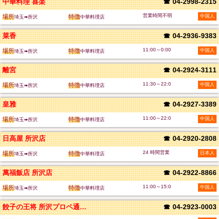
中華料理 喜楽
☎
04-2998-2315
営業時間不明
場所
特徴
中国人
埼玉➠所沢
中華料理店
菜香
☎
04-2936-9383
11:00～0:00
場所
特徴
中国人
埼玉➠所沢
中華料理店
離宮
☎
04-2924-3111
11:30～22:0
場所
特徴
中国人
埼玉➠所沢
中華料理店
皇雅
☎
04-2927-3389
11:00～22:0
場所
特徴
中国人
埼玉➠所沢
中華料理店
日高屋 所沢店
☎
04-2920-2808
24 時間営業
場所
特徴
日本人
埼玉➠所沢
中華料理店
萬福飯店 所沢店
☎
04-2922-8866
11:00～15:0
場所
特徴
中国人
埼玉➠所沢
中華料理店
餃子の王将 所沢プロペ通り店
☎
04-2923-0003