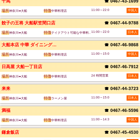
千馬
☎
0467-43-1699
11:00～22:0
場所
特徴
中国人
神奈川➠大船
中華料理店
餃子の王将 大船駅笠間口店
☎
0467-44-9788
11:00～22:0
場所
特徴
日本人
神奈川➠大船
テイクアウト可能な中華料..
大船本店 中華 ダイニング「四川厨房」
☎
0467-46-9868
11:00～15:0
場所
特徴
中国人
神奈川➠大船
中華料理店
日高屋 大船一丁目店
☎
0467-46-7912
24 時間営業
場所
特徴
日本人
神奈川➠大船
中華料理店
来来
☎
0467-44-3723
11:00～15:0
場所
特徴
日本人
神奈川➠大船
ラーメン屋
満福
☎
0467-46-5596
11:00～14:3
場所
特徴
中国人
神奈川➠大船
中華料理店
鎌倉飯店
☎
0467-45-4530