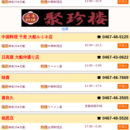
11:00～21:0
場所
特徴
日本人
神奈川➠大船
中華料理店
信華
中国料理 千里 大船ルミネ店
☎
0467-48-5125
10:30～21:3
場所
特徴
日本人
神奈川➠大船
中華料理店
日高屋 大船仲通り店
☎
0467-43-0622
11:00～2:00
場所
特徴
日本人
神奈川➠大船
ラーメン屋
味喜
☎
0467-46-7669
11:30～17:0
場所
特徴
中国人
神奈川➠大船
中華料理店
喜良久
☎
0467-46-3505
営業時間不明
場所
特徴
日本人
神奈川➠大船
ラーメン屋
相思豆
☎
0467-48-5526
17:30～0:30
場所
特徴
中国人
神奈川➠大船
台湾料理店