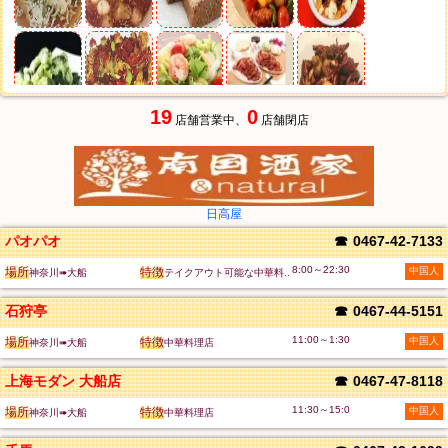
19
0
店舗営業中、
店舗閉店
日高屋
パオパオ
☎
0467-42-7133
8:00～22:30
場所
特徴
中国人
神奈川➠大船
テイクアウト可能な中華料..
石狩亭
☎
0467-44-5151
11:00～1:30
場所
特徴
中国人
神奈川➠大船
中華料理店
上海モダン 大船店
☎
0467-47-8118
11:30～15:0
場所
特徴
中国人
神奈川➠大船
中華料理店