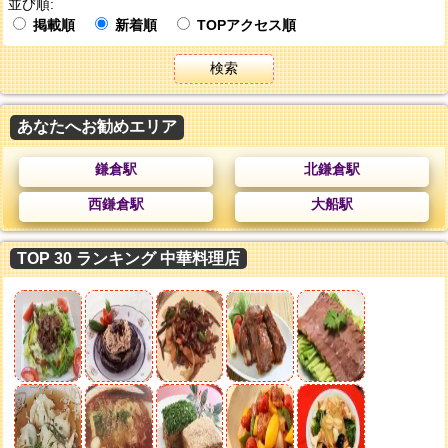
並び順:
掲載順
新着順
TOPアクセス順
検索
あなたへお勧めエリア
鎌倉駅
北鎌倉駅
西鎌倉駅
大船駅
TOP 30 ランキング 中華料理店