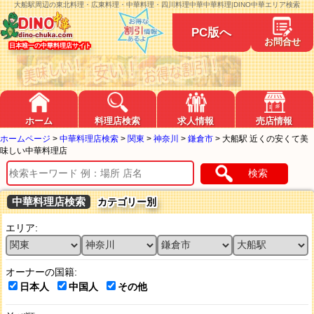
大船駅周辺の東北料理・広東料理・中華料理・四川料理中華中華料理|DINO中華エリア検索
PC版へ
お問合せ
日本唯一の中華料理店サイト
ホーム
料理店検索
求人情報
売店情報
ホームページ
>
中華料理店検索
>
関東
>
神奈川
>
鎌倉市
>
大船駅 近くの安くて美
味しい中華料理店
検索
中華料理店検索
カテゴリー別
エリア:
オーナーの国籍:
日本人
中国人
その他