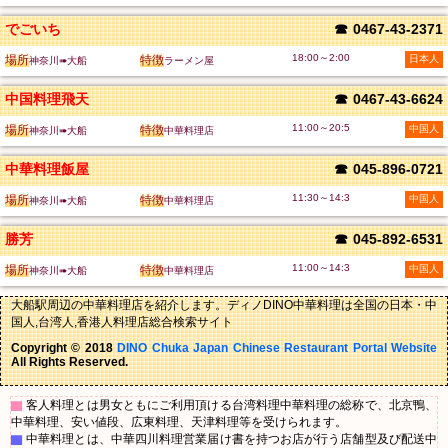
でごいち
☎
0467-43-2371
18:00～2:00
場所
特徴
日本人
神奈川➠大船
ラーメン屋
中国料理飛天
☎
0467-43-6624
11:00～20:5
場所
特徴
中国人
神奈川➠大船
中華料理店
中華料理飯屋
☎
045-896-0721
11:30～14:3
場所
特徴
中国人
神奈川➠大船
中華料理店
勝芳
☎
045-892-6531
11:00～14:3
場所
特徴
中国人
神奈川➠大船
中華料理店
大船駅周辺の中華料理店を紹介します。ディノDINO中華料理は全国の日本・中
国人,台湾人,香港人料理店総合検索サイト
Copyright © 2018
DINO Chuka Japan Chinese Restaurant Portal Website
All Rights Reserved.
▇
客人料理とは男女ともにご利用頂ける台湾料理中華料理の総称で、北京鴨、
中華料理、安い値段、広東料理、天津料理等を受けられます。
▇
中華料理とは、中華四川料理営業届け書を持つお店が行う店舗型及び配送中