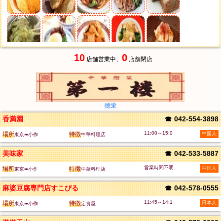
10
0
店舗営業中、
店舗閉店
徳栄
香満園
☎
042-554-3898
11:00～15:0
場所
特徴
中国人
東京➠小作
中華料理店
美味家
☎
042-533-5887
営業時間不明
場所
特徴
中国人
東京➠小作
中華料理店
麻婆豆腐専門店すこびる
☎
042-578-0555
11:45～14:1
場所
特徴
日本人
東京➠小作
定食屋