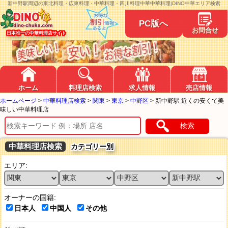
新中野駅周辺の東北料理・広東料理・中華料理・四川料理中華中華料理|DINO中華エリア検索
PC版へ
お問合せ
日本唯一の中華料理店サイト
ホーム
料理店検索
求人情報
売店情報
ホームページ
>
中華料理店検索
>
関東
>
東京
>
中野区
>
新中野駅 近くの安くて美
味しい中華料理店
検索
中華料理店検索
カテゴリー別
エリア:
オーナーの国籍:
日本人
中国人
その他