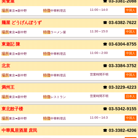
美食屋
☎
03-3381-2088
11:00～14:0
場所
特徴
中国人
東京➠新中野
中華料理店
麺屋 どうげんぼうず
☎
03-6382-7622
11:30～15:0
場所
特徴
中国人
東京➠新中野
ラーメン屋
東遊記 陳
☎
03-6304-8755
11:00～2:00
場所
特徴
中国人
東京➠新中野
中華料理店
北京
☎
03-3384-3752
営業時間不明
場所
特徴
中国人
東京➠新中野
中華料理店
満州王
☎
03-3229-4223
営業時間不明
場所
特徴
日本人
東京➠新中野
レストラン
東北餃子楼
☎
03-5342-9155
11:00～14:3
場所
特徴
中国人
東京➠新中野
中華料理店
中華風居酒屋 庶民
☎
03-3382-4206