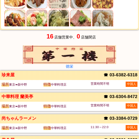
16
0
店舗営業中、
店舗閉店
徳栄
珍来屋
☎
03-6382-6318
営業時間不明
場所
特徴
中国人
東京➠新中野
中華料理店
中華料理 蘭美亭
☎
03-6304-8472
営業時間不明
場所
特徴
中国人
東京➠新中野
中華料理店
尚ちゃんラーメン
☎
03-3384-0729
11:30～22:0
場所
特徴
中国人
東京➠新中野
中華料理店