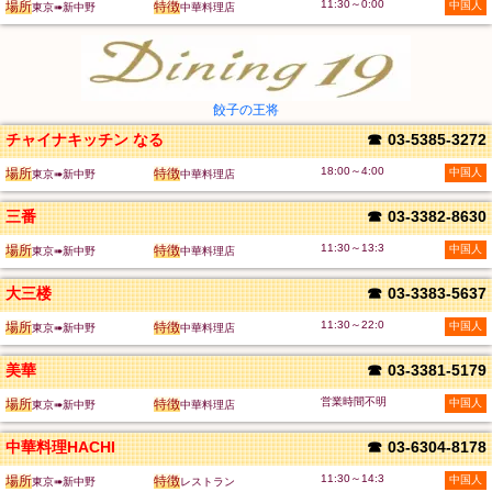
11:30～0:00
場所
特徴
中国人
東京➠新中野
中華料理店
餃子の王将
チャイナキッチン なる
☎
03-5385-3272
18:00～4:00
場所
特徴
中国人
東京➠新中野
中華料理店
三番
☎
03-3382-8630
11:30～13:3
場所
特徴
中国人
東京➠新中野
中華料理店
大三楼
☎
03-3383-5637
11:30～22:0
場所
特徴
中国人
東京➠新中野
中華料理店
美華
☎
03-3381-5179
営業時間不明
場所
特徴
中国人
東京➠新中野
中華料理店
中華料理HACHI
☎
03-6304-8178
11:30～14:3
場所
特徴
中国人
東京➠新中野
レストラン