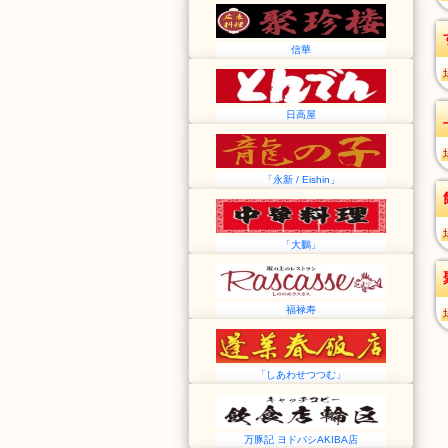
信華
日高屋
「永新 / Eishin」
「大鵬」
福禄寿
「しあわせつつむ」
万豚記 ヨドバシAKIBA店