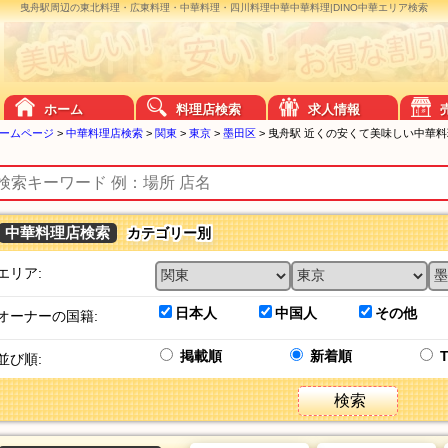
曳舟駅周辺の東北料理・広東料理・中華料理・四川料理中華中華料理|DINO中華エリア検索
ホーム
料理店検索
求人情報
ームページ
>
中華料理店検索
>
関東
>
東京
>
墨田区
>
曳舟駅 近くの安くて美味しい中華料
中華料理店検索
カテゴリー別
エリア:
日本人
中国人
その他
オーナーの国籍:
掲載順
新着順
並び順:
検索