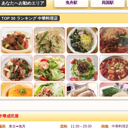
曳舟駅
両国駅
あなたへお勧めエリア
TOP 30 ランキング 中華料理店
中華成田屋
場所
東京➠曳舟
営時
11:30～20:30
特徴
中華料理