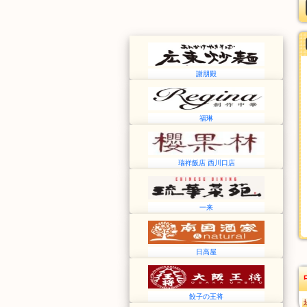
謝朋殿
福琳
瑞祥飯店 西川口店
一来
日高屋
餃子の王将