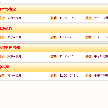
すずめ食堂
場所
東京➠曳舟
営時
11:30～15:0...
特徴
ラーメン
上海菜館
場所
東京➠曳舟
営時
11:00～22:30
特徴
レストラ
飲茶料理 飛輝
場所
東京➠曳舟
営時
11:00～14:3...
特徴
中華料理
聚福屋
場所
東京➠曳舟
営時
11:00～14:3...
特徴
中華料理