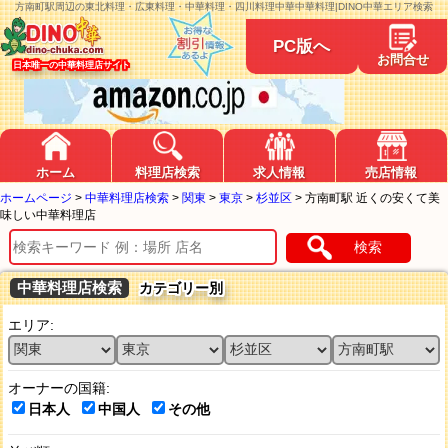
方南町駅周辺の東北料理・広東料理・中華料理・四川料理中華中華料理|DINO中華エリア検索
PC版へ
お問合せ
日本唯一の中華料理店サイト
ホーム
料理店検索
求人情報
売店情報
ホームページ
>
中華料理店検索
>
関東
>
東京
>
杉並区
>
方南町駅 近くの安くて美
味しい中華料理店
検索
中華料理店検索
カテゴリー別
エリア:
オーナーの国籍:
日本人
中国人
その他