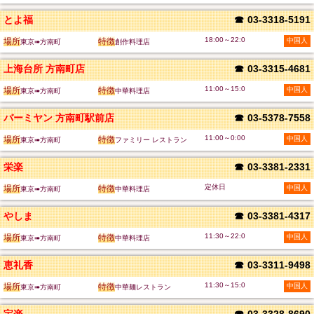
とよ福
☎
03-3318-5191
18:00～22:0
場所
特徴
中国人
東京➠方南町
創作料理店
上海台所 方南町店
☎
03-3315-4681
11:00～15:0
場所
特徴
中国人
東京➠方南町
中華料理店
バーミヤン 方南町駅前店
☎
03-5378-7558
11:00～0:00
場所
特徴
中国人
東京➠方南町
ファミリー レストラン
栄楽
☎
03-3381-2331
定休日
場所
特徴
中国人
東京➠方南町
中華料理店
やしま
☎
03-3381-4317
11:30～22:0
場所
特徴
中国人
東京➠方南町
中華料理店
恵礼香
☎
03-3311-9498
11:30～15:0
場所
特徴
中国人
東京➠方南町
中華麺レストラン