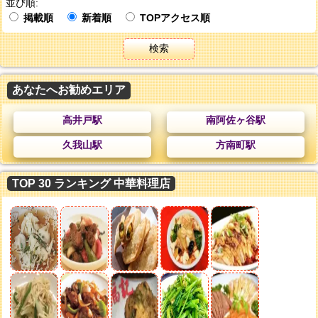
並び順:
掲載順
新着順
TOPアクセス順
検索
あなたへお勧めエリア
高井戸駅
南阿佐ヶ谷駅
久我山駅
方南町駅
TOP 30 ランキング 中華料理店