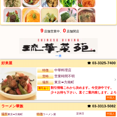
9
0
店舗営業中、
店舗閉店
一来
好来屋
☎
03-3325-7400
特徴
中華料理店
営時
営業時間不明
場所
東京➠方南町
割引情報これから決めます。今交渉中です。
割引あり
少々お待ち下さい。直ぐご案内致します。よろ
しくお願いします。
中国人
ラーメン華族
☎
03-3313-5082
定休日
場所
特徴
中国人
東京➠方南町
ラーメン屋