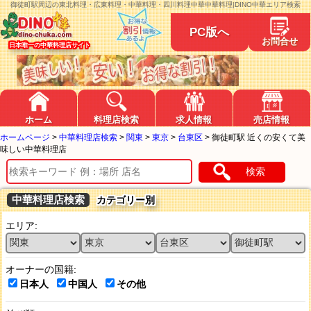
御徒町駅周辺の東北料理・広東料理・中華料理・四川料理中華中華料理|DINO中華エリア検索
PC版へ
お問合せ
日本唯一の中華料理店サイト
ホーム
料理店検索
求人情報
売店情報
ホームページ
>
中華料理店検索
>
関東
>
東京
>
台東区
>
御徒町駅 近くの安くて美
味しい中華料理店
検索
中華料理店検索
カテゴリー別
エリア:
オーナーの国籍:
日本人
中国人
その他