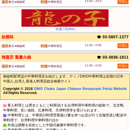
11:00～23:3
場所
特徴
中国人
東京➠御徒町
中華料理店
「永新 / Eishin」
故郷味
☎
03-5807-1377
11:30～0:00
場所
特徴
中国人
東京➠御徒町
中華料理店
海龍宮 重慶火鍋
☎
03-3836-1811
11:30～0:00
場所
特徴
中国人
東京➠御徒町
中華料理店
御徒町駅周辺の中華料理店を紹介します。ディノDINO中華料理は全国の日本・
中国人,台湾人,香港人料理店総合検索サイト
Copyright © 2018
DINO Chuka Japan Chinese Restaurant Portal Website
All Rights Reserved.
▇
客人料理とは男女ともにご利用頂ける台湾料理中華料理の総称で、北京鴨、
中華料理、安い値段、広東料理、天津料理等を受けられます。
▇
中華料理とは、中華四川料理営業届け書を持つお店が行う店舗型及び配送中
華料理で、台湾料理中華料理のほか
▇
外卖は調整を目的とした中国式健康中華料理です。