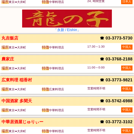
24, 時間営業
場所
特徴
日本人
東京➠大井町
中華料理店
「永新 / Eishin」
丸吉飯店
☎
03-3773-5730
17:30～1:30
場所
特徴
中国人
東京➠大井町
中華料理店
農家庄
☎
03-3768-2188
11:00～0:00
場所
特徴
中国人
東京➠大井町
中華料理店
広東料理 稲香村
☎
03-3773-9821
営業時間不明
場所
特徴
中国人
東京➠大井町
広東料理店
中国酒家 多聞天
☎
03-5742-6988
営業時間不明
場所
特徴
中国人
東京➠大井町
中華料理店
中華居酒屋じゅりぃー
☎
03-3772-3102
営業時間不明
場所
特徴
中国人
東京➠大井町
中華料理店