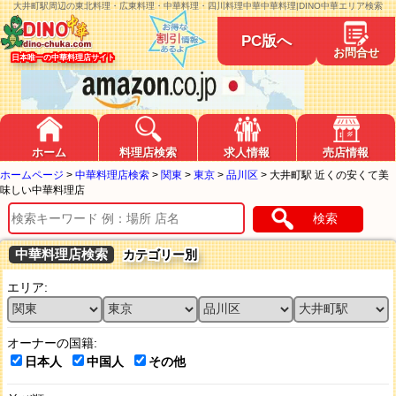
大井町駅周辺の東北料理・広東料理・中華料理・四川料理中華中華料理|DINO中華エリア検索
PC版へ
お問合せ
日本唯一の中華料理店サイト
ホーム
料理店検索
求人情報
売店情報
ホームページ
>
中華料理店検索
>
関東
>
東京
>
品川区
>
大井町駅 近くの安くて美
味しい中華料理店
検索
中華料理店検索
カテゴリー別
エリア:
オーナーの国籍:
日本人
中国人
その他