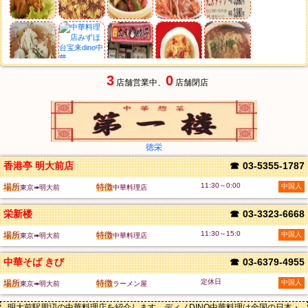
3
0
店舗営業中、
店舗閉店
徳栄
香港亭 明大前店
☎
03-5355-1787
11:30～0:00
場所
特徴
中国人
東京➠明大前
中華料理店
栄新楼
☎
03-3323-6668
11:30～15:0
場所
特徴
中国人
東京➠明大前
中華料理店
中華そば きび
☎
03-6379-4955
定休日
場所
特徴
中国人
東京➠明大前
ラーメン屋
明大前駅周辺の中華料理店を紹介します。ディノDINO中華料理は全国の日本・