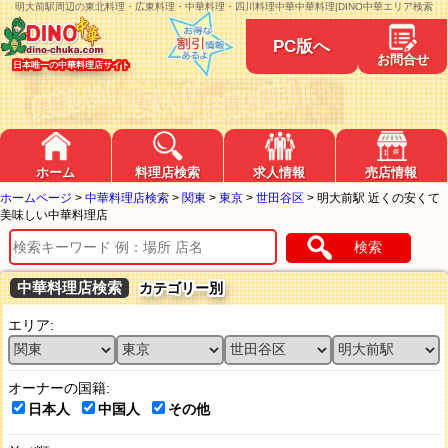
明大前駅周辺の東北料理・広東料理・中華料理・四川料理中華中華料理|DINO中華エリア検索
PC版へ
お問合せ
日本唯一の中華料理店サイト
ホーム
料理店検索
求人情報
売店情報
ホームページ
>
中華料理店検索
>
関東
>
東京
>
世田谷区
>
明大前駅 近くの安くて
美味しい中華料理店
検索
中華料理店検索
カテゴリー別
エリア:
オーナーの国籍:
日本人
中国人
その他