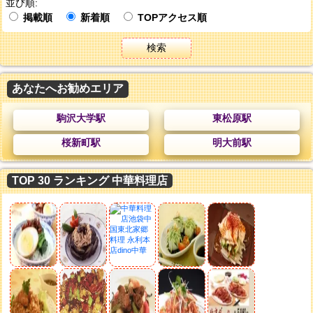
並び順:
掲載順
新着順
TOPアクセス順
検索
あなたへお勧めエリア
駒沢大学駅
東松原駅
桜新町駅
明大前駅
TOP 30 ランキング 中華料理店