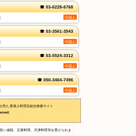
☎
03-6228-6768
店
中国人
☎
03-3561-3543
店
中国人
☎
03-5524-3312
店
中国人
☎
050-3464-7496
店
中国人
台湾人,香港人料理店総合検索サイト
erved.
安い値段、広東料理、天津料理等を受けられま