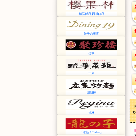
瑞祥飯店 西川口店
餃子の王将
信華
一来
謝朋殿
C
福琳
「永新 / Eishin」