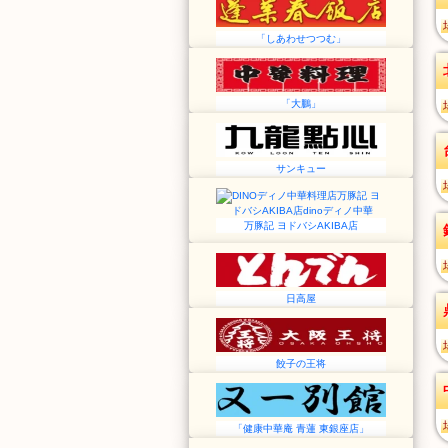
「しあわせつつむ」
「大鵬」
サンキュー
万豚記 ヨドバシAKIBA店
日高屋
餃子の王将
「健康中華庵 青蓮 東銀座店」