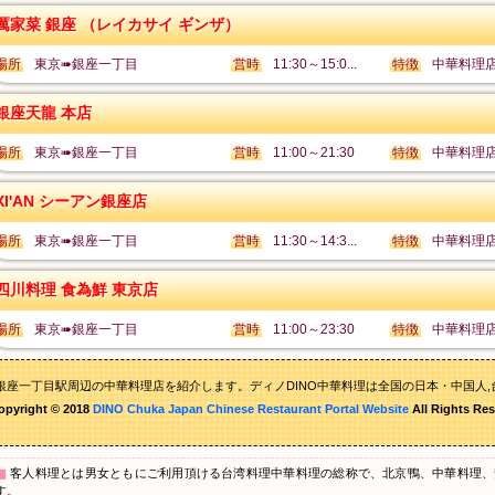
厲家菜 銀座 （レイカサイ ギンザ）
場所
東京➠銀座一丁目
営時
11:30～15:0...
特徴
中華料理
銀座天龍 本店
場所
東京➠銀座一丁目
営時
11:00～21:30
特徴
中華料理
XI'AN シーアン銀座店
場所
東京➠銀座一丁目
営時
11:30～14:3...
特徴
中華料理
四川料理 食為鮮 東京店
場所
東京➠銀座一丁目
営時
11:00～23:30
特徴
中華料理
銀座一丁目駅周辺の中華料理店を紹介します。ディノDINO中華料理は全国の日本・中国人,
opyright © 2018
DINO Chuka Japan Chinese Restaurant Portal Website
All Rights Res
▇
客人料理とは男女ともにご利用頂ける台湾料理中華料理の総称で、北京鴨、中華料理、
す。