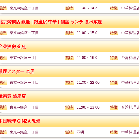
場所
東京➠銀座一丁目
営時
11:30～14:3...
特徴
中華料理
北京烤鴨店 銀座 | 銀座駅 中華 | 個室 ランチ 食べ放題
場所
東京➠銀座一丁目
営時
11:00～15:0...
特徴
中華料理
台菜酒房 金魚
場所
東京➠銀座一丁目
営時
11:00～16:0...
特徴
台湾料理
銀座アスター 本店
場所
東京➠銀座一丁目
営時
11:30～22:00
特徴
中華料理
鼎泰豊 銀座店
場所
東京➠銀座一丁目
営時
11:00～23:00
特徴
台湾料理
中国料理 GINZA 敦煌
場所
東京➠銀座一丁目
営時
不明
特徴
中華料理