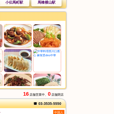
小伝馬町駅
馬喰横山駅
16
0
店舗営業中、
店舗閉店
☎
03-3535-5550
ン
中国人