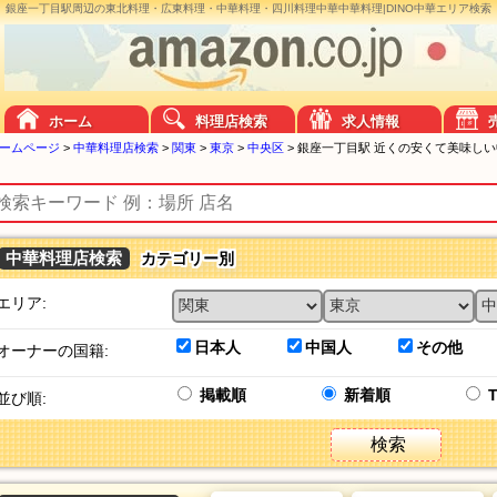
銀座一丁目駅周辺の東北料理・広東料理・中華料理・四川料理中華中華料理|DINO中華エリア検索
ホーム
料理店検索
求人情報
ームページ
>
中華料理店検索
>
関東
>
東京
>
中央区
>
銀座一丁目駅 近くの安くて美味し
中華料理店検索
カテゴリー別
エリア:
日本人
中国人
その他
オーナーの国籍:
掲載順
新着順
並び順:
検索