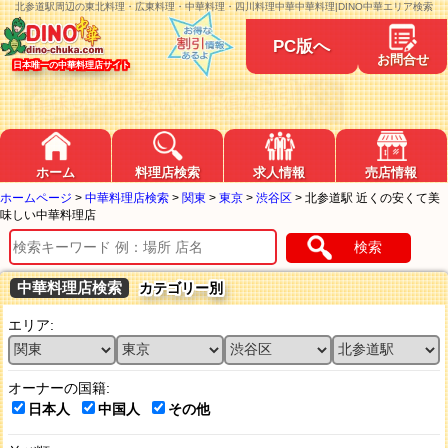
北参道駅周辺の東北料理・広東料理・中華料理・四川料理中華中華料理|DINO中華エリア検索
PC版へ
お問合せ
日本唯一の中華料理店サイト
ホーム
料理店検索
求人情報
売店情報
ホームページ
>
中華料理店検索
>
関東
>
東京
>
渋谷区
>
北参道駅 近くの安くて美
味しい中華料理店
検索
中華料理店検索
カテゴリー別
エリア:
オーナーの国籍:
日本人
中国人
その他