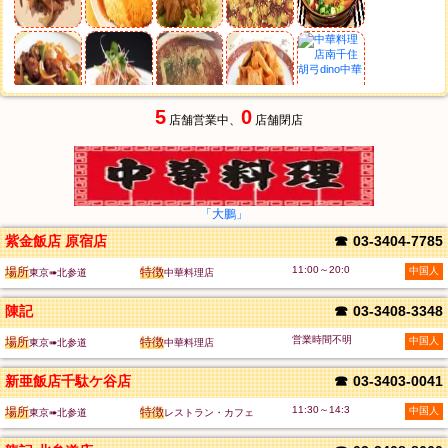
5
0
店舗営業中、
店舗閉店
「大鵬」
紫金飯店 原宿店
☎
03-3404-7785
11:00～20:0
場所
特徴
中国人
東京➠北参道
中華料理店
陳記
☎
03-3408-3348
営業時間不明
場所
特徴
中国人
東京➠北参道
中華料理店
新亜飯店千駄ケ谷店
☎
03-3403-0041
11:30～14:3
場所
特徴
中国人
東京➠北参道
レストラン・カフェ