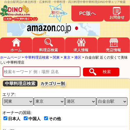
白金台駅周辺の東北料理・広東料理・中華料理・四川料理中華中華料理|DINO中華エリア検索
PC版へ
お問合せ
日本唯一の中華料理店サイト
ホーム
料理店検索
求人情報
売店情報
ホームページ
>
中華料理店検索
>
関東
>
東京
>
港区
>
白金台駅 近くの安くて美味
しい中華料理店
検索
中華料理店検索
カテゴリー別
エリア:
オーナーの国籍:
日本人
中国人
その他