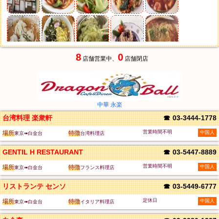
8
0
店舗営業中、
店舗閉店
中華 永楽
台湾料理 楽衆軒
☎
03-3444-1778
営業時間不明
場所
特徴
中国人
東京➠白金台
台湾料理店
GENTIL H RESTAURANT
☎
03-5447-8889
営業時間不明
場所
特徴
中国人
東京➠白金台
フランス料理店
リストランテ センソ
☎
03-5449-6777
定休日
場所
特徴
中国人
東京➠白金台
イタリア料理店