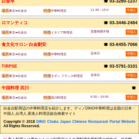
白金亭
☎
03-3280-1237
11:30～15:0
場所
特徴
中国人
東京➠白金台
中華料理店
ロマンティコ
☎
03-3446-2484
営業時間不明
場所
特徴
中国人
東京➠白金台
イタリア料理店
食文化サロン 白金劉安
☎
03-6455-7066
定休日
場所
特徴
中国人
東京➠白金台
中華料理店
TIRPSE
☎
03-5791-3101
定休日
場所
特徴
中国人
東京➠白金台
モダン フランス料理店
中国料理 四川
☎
6:30～10:00
場所
特徴
中国人
東京➠白金台
四川料理店
白金台駅周辺の中華料理店を紹介します。ディノDINO中華料理は全国の日本・
中国人,台湾人,香港人料理店総合検索サイト
Copyright © 2018
DINO Chuka Japan Chinese Restaurant Portal Website
All Rights Reserved.