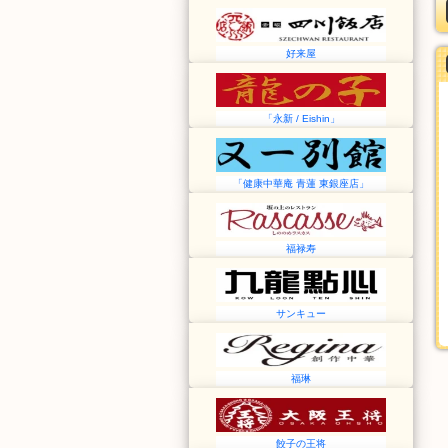
好来屋
「永新 / Eishin」
「健康中華庵 青蓮 東銀座店」
福禄寿
サンキュー
福琳
餃子の王将