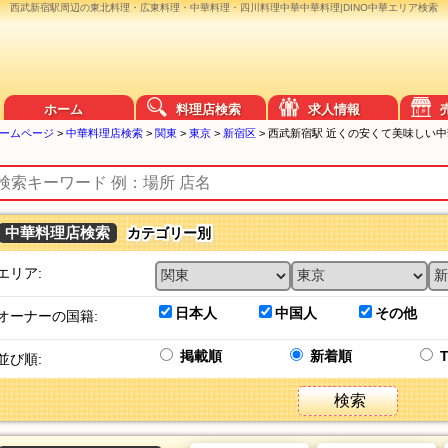
西武新宿駅周辺の東北料理・広東料理・中華料理・四川料理中華中華料理|DINO中華エリア検索
ホーム
料理店検索
求人情報
ームページ
>
中華料理店検索
>
関東
>
東京
>
新宿区
>
西武新宿駅 近くの安くて美味しい
中華料理店検索
カテゴリー別
エリア:
日本人
中国人
その他
オーナーの国籍:
掲載順
新着順
並び順:
検索