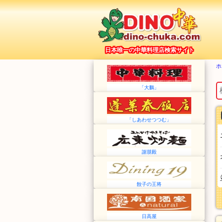
日本唯一の中華料理店検索サイト
ホ
「大鵬」
「しあわせつつむ」
謝朋殿
餃子の王将
日高屋