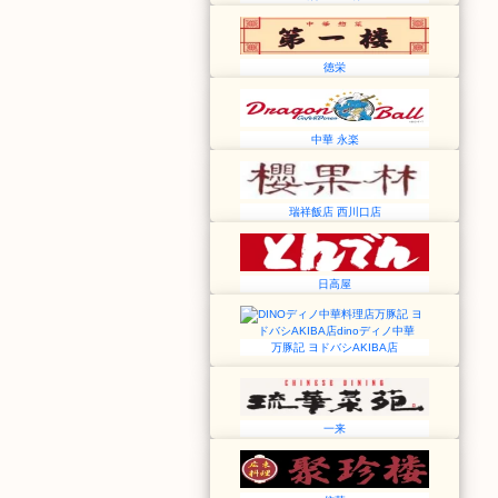
徳栄
中華 永楽
瑞祥飯店 西川口店
日高屋
万豚記 ヨドバシAKIBA店
一来