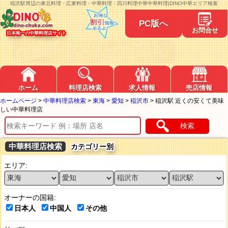
稲沢駅周辺の東北料理・広東料理・中華料理・四川料理中華中華料理|DINO中華エリア検索
PC版へ
お問合せ
日本唯一の中華料理店サイト
ホーム
料理店検索
求人情報
売店情報
ホームページ
>
中華料理店検索
>
東海
>
愛知
>
稲沢市
>
稲沢駅 近くの安くて美味
しい中華料理店
検索
中華料理店検索
カテゴリー別
エリア:
オーナーの国籍:
日本人
中国人
その他