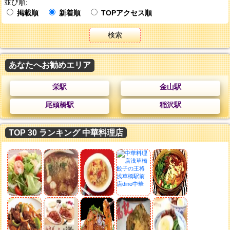
並び順:
掲載順
新着順
TOPアクセス順
検索
あなたへお勧めエリア
栄駅
金山駅
尾頭橋駅
稲沢駅
TOP 30 ランキング 中華料理店