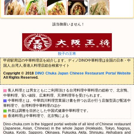
該当御座いません！
餃子の王将
甲府駅周辺の中華料理店を紹介します。ディノDINO中華料理は全国の日本・中
国人,台湾人,香港人料理店総合検索サイト
Copyright © 2018
DINO Chuka Japan Chinese Restaurant Portal Website
All Rights Reserved.
▇
客人料理とは男女ともにご利用頂ける台湾料理中華料理の総称で、北京鴨、
中華料理、安い値段、広東料理、天津料理等を受けられます。
▇
中華料理とは、中華四川料理営業届け書を持つお店が行う店舗型及び配送中
華料理で、台湾料理中華料理のほか
▇
外卖は調整を目的とした中国式健康中華料理です。
▇
香港料理は中華料理で、北京鴨による
Dino-chuka.com is the biggest portal website of all kind of Chinese restaurant
(Japanese, Asian, Chinese) in the whole Japan (Hokkaido, Tokyo, Nagoya,
Osaka, Kyoto, Sapporo, Okinawa, Fukuoka, Akita, Shinjuku, Akihabara and