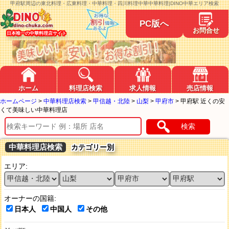
甲府駅周辺の東北料理・広東料理・中華料理・四川料理中華中華料理|DINO中華エリア検索
PC版へ
お問合せ
日本唯一の中華料理店サイト
ホーム
料理店検索
求人情報
売店情報
ホームページ
>
中華料理店検索
>
甲信越・北陸
>
山梨
>
甲府市
>
甲府駅 近くの安
くて美味しい中華料理店
検索
中華料理店検索
カテゴリー別
エリア:
オーナーの国籍:
日本人
中国人
その他