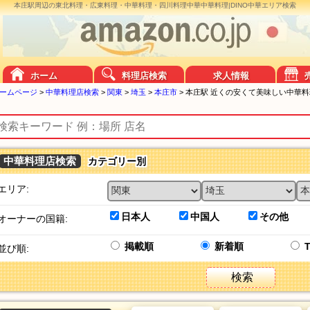
本庄駅周辺の東北料理・広東料理・中華料理・四川料理中華中華料理|DINO中華エリア検索
ホーム
料理店検索
求人情報
ームページ
>
中華料理店検索
>
関東
>
埼玉
>
本庄市
>
本庄駅 近くの安くて美味しい中華料
中華料理店検索
カテゴリー別
エリア:
日本人
中国人
その他
オーナーの国籍:
掲載順
新着順
並び順:
検索