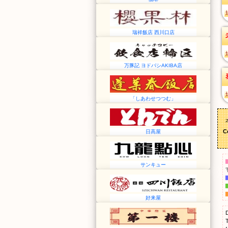
瑞祥飯店 西川口店
万豚記 ヨドバシAKIBA店
「しあわせつつむ」
C
日高屋
サンキュー
好来屋