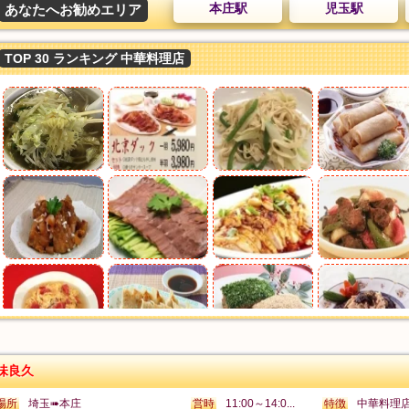
本庄駅
児玉駅
あなたへお勧めエリア
TOP 30 ランキング 中華料理店
味良久
場所
埼玉➠本庄
営時
11:00～14:0...
特徴
中華料理