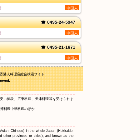
店
中国人
☎
0495-24-5947
店
中国人
☎
0495-21-1671
店
中国人
,香港人料理店総合検索サイト
erved.
安い値段、広東料理、天津料理等を受けられま
台湾料理中華料理のほか
, Asian, Chinese) in the whole Japan (Hokkaido,
 other provinces or cities), and known as the