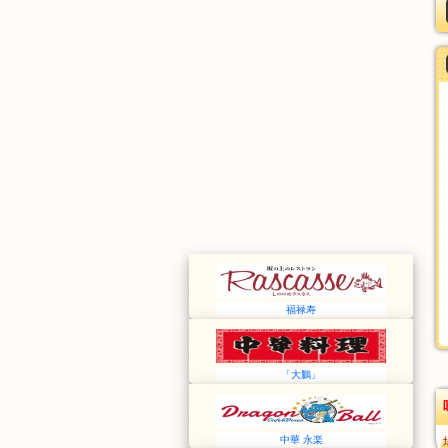
福禄寿
「大鵬」
中華 永楽