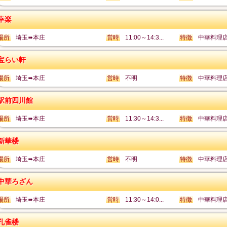
幸楽
場所
埼玉➠本庄
営時
11:00～14:3...
特徴
中華料理
宝らい軒
場所
埼玉➠本庄
営時
不明
特徴
中華料理
駅前四川館
場所
埼玉➠本庄
営時
11:30～14:3...
特徴
中華料理
新華楼
場所
埼玉➠本庄
営時
不明
特徴
中華料理
中華ろざん
場所
埼玉➠本庄
営時
11:30～14:0...
特徴
中華料理
孔雀楼