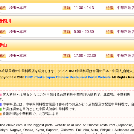
場所
埼玉➠本庄
営時
11:30～14:3...
特徴
中華料理
老四川
場所
埼玉➠本庄
営時
5:00～20:30
特徴
中華料理
泰山
場所
埼玉➠本庄
営時
17:00～22:30
特徴
中華料理
本庄駅周辺の中華料理店を紹介します。ディノDINO中華料理は全国の日本・中国人,台湾人
opyright © 2018
DINO Chuka Japan Chinese Restaurant Portal Website
All Rights Res
▇
客人料理とは男女ともにご利用頂ける台湾料理中華料理の総称で、北京鴨、中華料理、
す。
▇
中華料理とは、中華四川料理営業届け書を持つお店が行う店舗型及び配送中華料理で、
▇
外卖は調整を目的とした中国式健康中華料理です。
▇
香港料理は中華料理で、北京鴨による
Dino-chuka.com is the biggest portal website of all kind of Chinese restaurant (Japanese
Tokyo, Nagoya, Osaka, Kyoto, Sapporo, Okinawa, Fukuoka, Akita, Shinjuku, Akihabara and