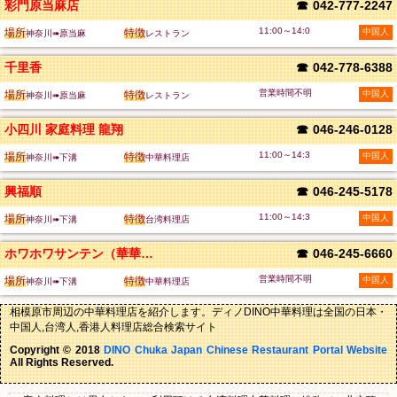
彩門原当麻店
☎
042-777-2247
11:00～14:0
場所
特徴
中国人
神奈川➠原当麻
レストラン
千里香
☎
042-778-6388
営業時間不明
場所
特徴
中国人
神奈川➠原当麻
レストラン
小四川 家庭料理 龍翔
☎
046-246-0128
11:00～14:3
場所
特徴
中国人
神奈川➠下溝
中華料理店
興福順
☎
046-245-5178
11:00～14:3
場所
特徴
中国人
神奈川➠下溝
台湾料理店
ホワホワサンテン（華華餐庁）
☎
046-245-6660
営業時間不明
場所
特徴
中国人
神奈川➠下溝
中華料理店
相模原市周辺の中華料理店を紹介します。ディノDINO中華料理は全国の日本・
中国人,台湾人,香港人料理店総合検索サイト
Copyright © 2018
DINO Chuka Japan Chinese Restaurant Portal Website
All Rights Reserved.