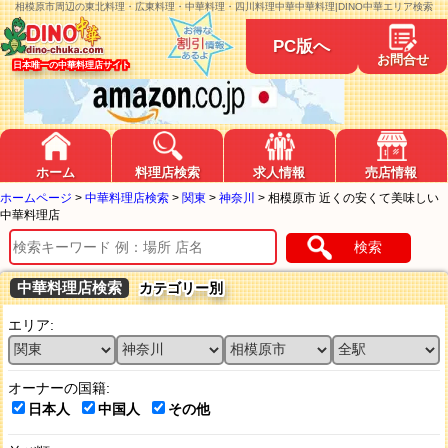
相模原市周辺の東北料理・広東料理・中華料理・四川料理中華中華料理|DINO中華エリア検索
PC版へ
お問合せ
日本唯一の中華料理店サイト
ホーム
料理店検索
求人情報
売店情報
ホームページ
>
中華料理店検索
>
関東
>
神奈川
>
相模原市 近くの安くて美味しい
中華料理店
検索
中華料理店検索
カテゴリー別
エリア:
オーナーの国籍:
日本人
中国人
その他