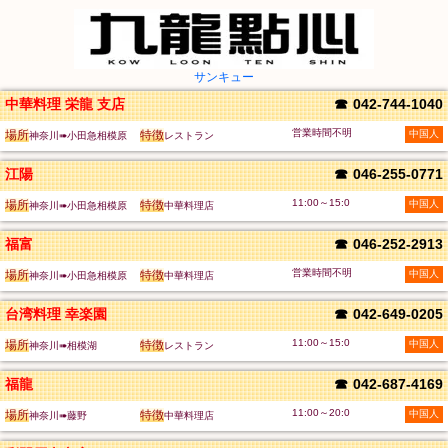
サンキュー
中華料理 栄龍 支店
☎
042-744-1040
営業時間不明
場所
特徴
中国人
神奈川➠小田急相模原
レストラン
江陽
☎
046-255-0771
11:00～15:0
場所
特徴
中国人
神奈川➠小田急相模原
中華料理店
福富
☎
046-252-2913
営業時間不明
場所
特徴
中国人
神奈川➠小田急相模原
中華料理店
台湾料理 幸楽園
☎
042-649-0205
11:00～15:0
場所
特徴
中国人
神奈川➠相模湖
レストラン
福龍
☎
042-687-4169
11:00～20:0
場所
特徴
中国人
神奈川➠藤野
中華料理店