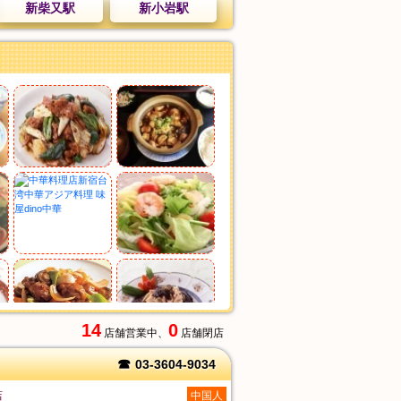
新柴又駅
新小岩駅
14
0
店舗営業中、
店舗閉店
☎
03-3604-9034
店
中国人