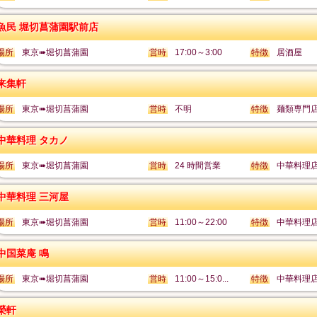
魚民 堀切菖蒲園駅前店
場所
東京➠堀切菖蒲園
営時
17:00～3:00
特徴
居酒屋
来集軒
場所
東京➠堀切菖蒲園
営時
不明
特徴
麺類専門
中華料理 タカノ
場所
東京➠堀切菖蒲園
営時
24 時間営業
特徴
中華料理
中華料理 三河屋
場所
東京➠堀切菖蒲園
営時
11:00～22:00
特徴
中華料理
中国菜庵 鳴
場所
東京➠堀切菖蒲園
営時
11:00～15:0...
特徴
中華料理
榮軒