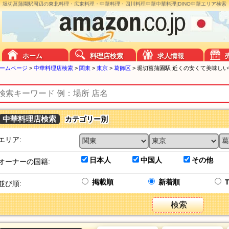
堀切菖蒲園駅周辺の東北料理・広東料理・中華料理・四川料理中華中華料理|DINO中華エリア検索
ホーム
料理店検索
求人情報
ームページ
>
中華料理店検索
>
関東
>
東京
>
葛飾区
>
堀切菖蒲園駅 近くの安くて美味し
中華料理店検索
カテゴリー別
エリア:
日本人
中国人
その他
オーナーの国籍:
掲載順
新着順
並び順:
検索