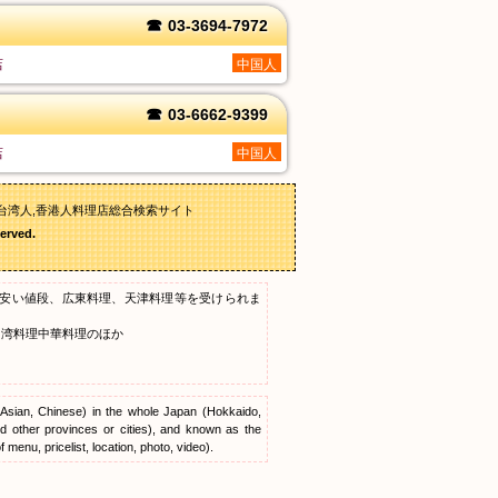
☎
03-3694-7972
店
中国人
☎
03-6662-9399
店
中国人
台湾人,香港人料理店総合検索サイト
erved.
安い値段、広東料理、天津料理等を受けられま
台湾料理中華料理のほか
, Asian, Chinese) in the whole Japan (Hokkaido,
 other provinces or cities), and known as the
menu, pricelist, location, photo, video).