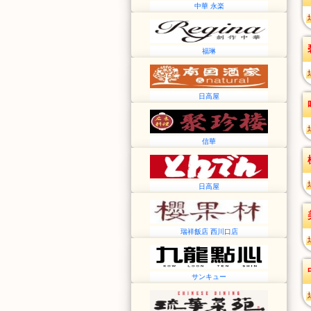
中華 永楽
福琳
日高屋
信華
日高屋
瑞祥飯店 西川口店
サンキュー