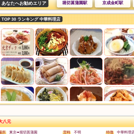
堀切菖蒲園駅
京成金町駅
あなたへお勧めエリア
TOP 30 ランキング 中華料理店
大八元
場所
東京➠堀切菖蒲園
営時
不明
特徴
中華料理