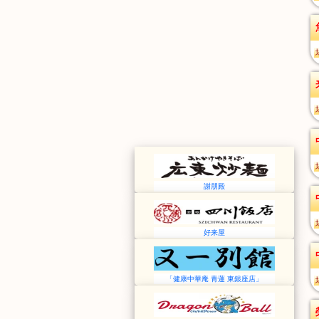
謝朋殿
好来屋
「健康中華庵 青蓮 東銀座店」