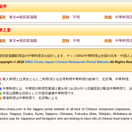
菊亭
場所
東京➠堀切菖蒲園
営時
不明
特徴
中華料理
華之宴
場所
東京➠堀切菖蒲園
営時
不明
特徴
中華料理
堀切菖蒲園駅周辺の中華料理店を紹介します。ディノDINO中華料理は全国の日本・中国人,
opyright © 2018
DINO Chuka Japan Chinese Restaurant Portal Website
All Rights Res
▇
客人料理とは男女ともにご利用頂ける台湾料理中華料理の総称で、北京鴨、中華料理、
す。
▇
中華料理とは、中華四川料理営業届け書を持つお店が行う店舗型及び配送中華料理で、
▇
外卖は調整を目的とした中国式健康中華料理です。
▇
香港料理は中華料理で、北京鴨による
Dino-chuka.com is the biggest portal website of all kind of Chinese restaurant (Japanese
Tokyo, Nagoya, Osaka, Kyoto, Sapporo, Okinawa, Fukuoka, Akita, Shinjuku, Akihabara and
astest way for Japanese and foreigners who are looking to have info of chinese food (name of 