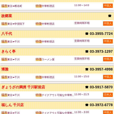
11:00～14:0
場所
特徴
中国人
東京➠椎名町
中華料理店
故郷菜
☎
営業時間不明
場所
特徴
中国人
東京➠学習院下
中華料理店
八千代
☎
03-3955-7724
営業時間不明
場所
特徴
中国人
東京➠千川
中華料理店
きらく亭
☎
03-3973-1297
営業時間不明
場所
特徴
中国人
東京➠千川
ラーメン屋
博雅
☎
03-3957-4998
11:00～15:0
場所
特徴
中国人
東京➠千川
中華料理店
ぎょうざの満洲 千川駅前店
☎
03-5917-5870
11:00～21:5
場所
特徴
日本人
東京➠千川
テイクアウト可能な中華料..
福しん 千川店
☎
03-3972-6778
11:00～3:00
場所
特徴
中国人
東京➠千川
テイクアウト可能な中華料..