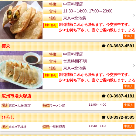
特徴
中華料理店
営時
11:30～14:00, 17:00～23:00
場所
東京➠北池袋
割引情報これから決めます。今交渉中です。
割引あり
少々お待ち下さい。直ぐご案内致します。よろ
しくお願いします。
中国人
徳栄
☎
03-3982-4591
特徴
中華料理店
営時
営業時間不明
場所
東京➠北池袋
割引情報これから決めます。今交渉中です。
割引あり
少々お待ち下さい。直ぐご案内致します。よろ
しくお願いします。
中国人
広州市場大塚店
☎
03-3987-4181
11:00～4:00
場所
特徴
中国人
東京➠大塚(東京)
ラーメン屋
ひろし
☎
03-3972-6595
11:30～14:3
場所
特徴
中国人
東京➠下板橋
中華料理店