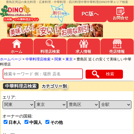
豊島区周辺の東北料理・広東料理・中華料理・四川料理中華中華料理|DINO中華エリア検索
PC版へ
お問合せ
日本唯一の中華料理店サイト
ホーム
料理店検索
求人情報
売店情報
ホームページ
>
中華料理店検索
>
関東
>
東京
>
豊島区 近くの安くて美味しい中華
料理店
検索
中華料理店検索
カテゴリー別
エリア:
オーナーの国籍:
日本人
中国人
その他