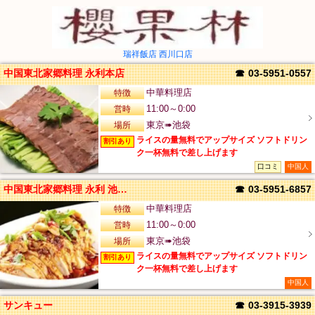
瑞祥飯店 西川口店
中国東北家郷料理 永利本店
☎
03-5951-0557
特徴
中華料理店
営時
11:00～0:00
場所
東京➠池袋
ライスの量無料でアップサイズ ソフトドリン
割引あり
ク一杯無料で差し上げます
口コミ
中国人
中国東北家郷料理 永利 池袋西口店
☎
03-5951-6857
特徴
中華料理店
営時
11:00～0:00
場所
東京➠池袋
ライスの量無料でアップサイズ ソフトドリン
割引あり
ク一杯無料で差し上げます
中国人
サンキュー
☎
03-3915-3939