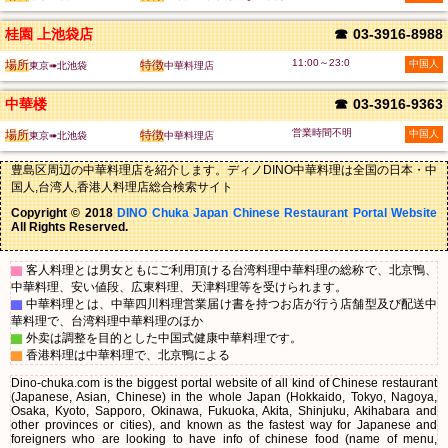
桂園 上池袋店
☎
03-3916-8988
11:00～23:0
場所
特徴
中国人
東京➠北池袋
中華料理店
中華楼
☎
03-3916-9363
営業時間不明
場所
特徴
中国人
東京➠北池袋
中華料理店
豊島区周辺の中華料理店を紹介します。ディノDINO中華料理は全国の日本・中
国人,台湾人,香港人料理店総合検索サイト
Copyright © 2018
DINO Chuka Japan Chinese Restaurant Portal Website
All Rights Reserved.
▇
客人料理とは男女ともにご利用頂ける台湾料理中華料理の総称で、北京鴨、
中華料理、安い値段、広東料理、天津料理等を受けられます。
▇
中華料理とは、中華四川料理営業届け書を持つお店が行う店舗型及び配送中
華料理で、台湾料理中華料理のほか
▇
外卖は調整を目的とした中国式健康中華料理です。
▇
香港料理は中華料理で、北京鴨による
Dino-chuka.com is the biggest portal website of all kind of Chinese restaurant
(Japanese, Asian, Chinese) in the whole Japan (Hokkaido, Tokyo, Nagoya,
Osaka, Kyoto, Sapporo, Okinawa, Fukuoka, Akita, Shinjuku, Akihabara and
other provinces or cities), and known as the fastest way for Japanese and
foreigners who are looking to have info of chinese food (name of menu,