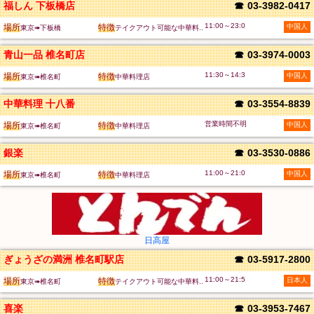
福しん 下板橋店
☎
03-3982-0417
11:00～23:0
場所
特徴
中国人
東京➠下板橋
テイクアウト可能な中華料..
青山一品 椎名町店
☎
03-3974-0003
11:30～14:3
場所
特徴
中国人
東京➠椎名町
中華料理店
中華料理 十八番
☎
03-3554-8839
営業時間不明
場所
特徴
中国人
東京➠椎名町
中華料理店
銀楽
☎
03-3530-0886
11:00～21:0
場所
特徴
中国人
東京➠椎名町
中華料理店
日高屋
ぎょうざの満洲 椎名町駅店
☎
03-5917-2800
11:00～21:5
場所
特徴
日本人
東京➠椎名町
テイクアウト可能な中華料..
喜楽
☎
03-3953-7467